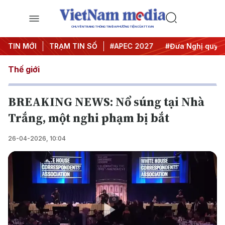
CHUYÊN TRANG THÔNG TIN ĐA PHƯƠNG TIỆN CỦA TTXVN
#Hội nghị Trung ương 3
TIN MỚI
TRẠM TIN SỐ
#APEC 2027
#Đưa Nghị quyết t
Thế giới
BREAKING NEWS: Nổ súng tại Nhà
Trắng, một nghi phạm bị bắt
26-04-2026, 10:04