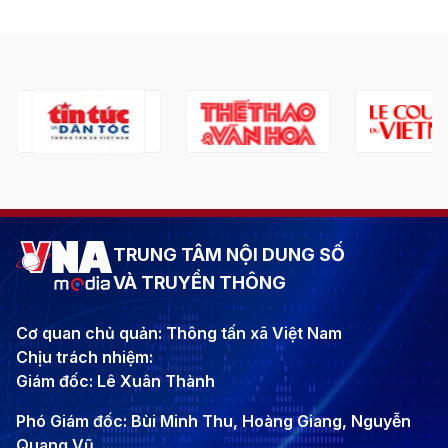
TRUNG TÂM NỘI DUNG SỐ
VÀ TRUYỀN THÔNG
Cơ quan chủ quản: Thông tấn xã Việt Nam
Chịu trách nhiệm:
Giám đốc: Lê Xuân Thành
Phó Giám đốc: Bùi Minh Thu, Hoàng Giang, Nguyễn
Quang Vũ