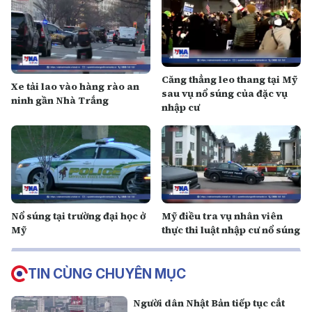
Căng thẳng leo thang tại Mỹ
Xe tải lao vào hàng rào an
sau vụ nổ súng của đặc vụ
ninh gần Nhà Trắng
nhập cư
Nổ súng tại trường đại học ở
Mỹ điều tra vụ nhân viên
Mỹ
thực thi luật nhập cư nổ súng
TIN CÙNG CHUYÊN MỤC
Người dân Nhật Bản tiếp tục cắt