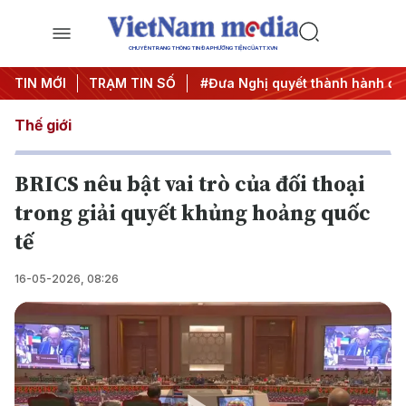
CHUYÊN TRANG THÔNG TIN ĐA PHƯƠNG TIỆN CỦA TTXVN
Trung ương 3
TIN MỚI
TRẠM TIN SỐ
#APEC 2027
#Đưa Nghị quyết thành hành độ
Thế giới
BRICS nêu bật vai trò của đối thoại
trong giải quyết khủng hoảng quốc
tế
16-05-2026, 08:26