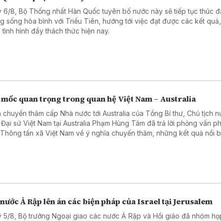
 6/8, Bộ Thống nhất Hàn Quốc tuyên bố nước này sẽ tiếp tục thúc đ
g sống hòa bình với Triều Tiên, hướng tới việc đạt được các kết quả,
 tình hình đầy thách thức hiện nay.
 mốc quan trọng trong quan hệ Việt Nam – Australia
 chuyến thăm cấp Nhà nước tới Australia của Tổng Bí thư, Chủ tịch 
 Đại sứ Việt Nam tại Australia Phạm Hùng Tâm đã trả lời phỏng vấn 
 Thông tấn xã Việt Nam về ý nghĩa chuyến thăm, những kết quả nổi b
hai năm hai nước nâng cấp quan hệ lên Đối tác Chiến lược Toàn diện
ác lĩnh vực có thể tạo đột phá trong thời gian tới.
nước Ả Rập lên án các biện pháp của Israel tại Jerusalem
 5/8, Bộ trưởng Ngoại giao các nước Ả Rập và Hồi giáo đã nhóm họp