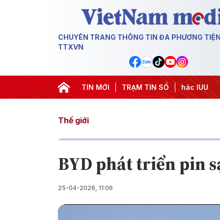
CHUYÊN TRANG THÔNG TIN ĐA PHƯƠNG TIỆ
TTXVN
#Chiến dịch 500 ngày đêm
TIN MỚI
#Chống khai thác IUU
TRẠM TIN SỐ
#Căng 
Thế giới
BYD phát triển pin s
25-04-2026, 11:06