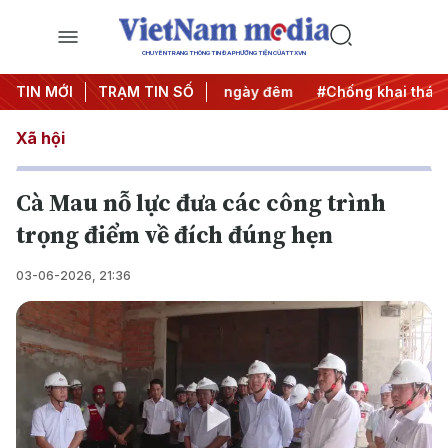
CHUYÊN TRANG THÔNG TIN ĐA PHƯƠNG TIỆN CỦA TTXVN
 động
TIN MỚI
#Chiến dịch 500 ngày đêm
TRẠM TIN SỐ
#Chống khai thác IUU
Xã hội
Cà Mau nỗ lực đưa các công trình
trọng điểm về đích đúng hẹn
03-06-2026, 21:36