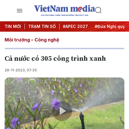
CHUYÊN TRANG THÔNG TIN ĐA PHƯƠNG TIỆN CỦA TTXVN
#Hội nghị Trung ương 3
TIN MỚI
TRẠM TIN SỐ
#APEC 2027
#Đưa Nghị quyết t
Môi trường – Công nghệ
Cả nước có 305 công trình xanh
26-11-2023, 07:35
Play