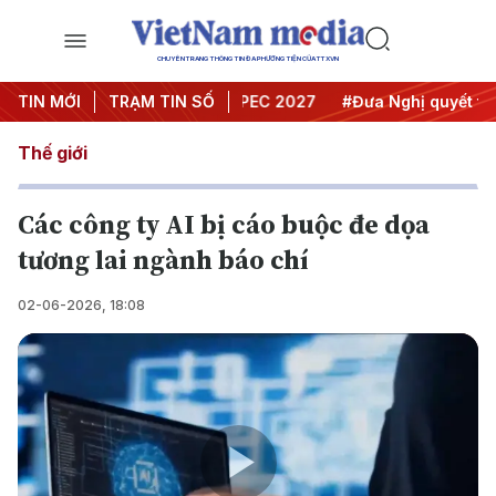
CHUYÊN TRANG THÔNG TIN ĐA PHƯƠNG TIỆN CỦA TTXVN
i nghị Trung ương 3
TIN MỚI
TRẠM TIN SỐ
#APEC 2027
#Đưa Nghị quyết thành 
Thế giới
Các công ty AI bị cáo buộc đe dọa
tương lai ngành báo chí
02-06-2026, 18:08