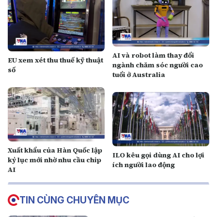
AI và robot làm thay đổi
EU xem xét thu thuế kỹ thuật
ngành chăm sóc người cao
số
tuổi ở Australia
Xuất khẩu của Hàn Quốc lập
ILO kêu gọi dùng AI cho lợi
kỷ lục mới nhờ nhu cầu chip
ích người lao động
AI
TIN CÙNG CHUYÊN MỤC