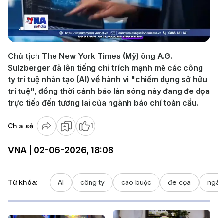
Play
Video
Chủ tịch The New York Times (Mỹ) ông A.G.
Sulzberger đã lên tiếng chỉ trích mạnh mẽ các công
ty trí tuệ nhân tạo (AI) về hành vi "chiếm dụng sở hữu
trí tuệ", đồng thời cảnh báo làn sóng này đang đe dọa
trực tiếp đến tương lai của ngành báo chí toàn cầu.
Chia sẻ
1
VNA | 02-06-2026, 18:08
Từ khóa:
AI
công ty
cáo buộc
đe dọa
ngà