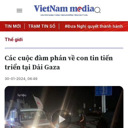
CHUYÊN TRANG THÔNG TIN ĐA PHƯƠNG TIỆN CỦA TTXVN
Trung ương 3
TIN MỚI
TRẠM TIN SỐ
#APEC 2027
#Đưa Nghị quyết thành hành đ
Thế giới
Các cuộc đàm phán về con tin tiến
triển tại Dải Gaza
30-01-2024, 06:49