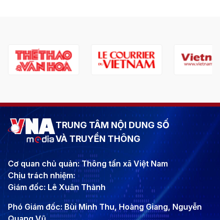
TRUNG TÂM NỘI DUNG SỐ
VÀ TRUYỀN THÔNG
Cơ quan chủ quản: Thông tấn xã Việt Nam
Chịu trách nhiệm:
Giám đốc: Lê Xuân Thành
Phó Giám đốc: Bùi Minh Thu, Hoàng Giang, Nguyễn
Quang Vũ