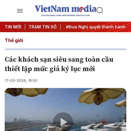
CHUYÊN TRANG THÔNG TIN ĐA PHƯƠNG TIỆN CỦA TTXVN
Trung ương 3
TIN MỚI
TRẠM TIN SỐ
#APEC 2027
#Đưa Nghị quyết thành hành đ
Thế giới
Các khách sạn siêu sang toàn cầu
thiết lập mức giá kỷ lục mới
17-02-2026, 19:00