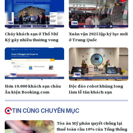
Cháy khách sạn ở Thổ Nhĩ
Xuân vận 2025 lập kỷ lục mới
Kỳ gây nhiều thương vong
ở Trung Quốc
Hơn 10.000 khách sạn châu
Độc đáo robot khủng long
Âu kiện Booking.com
làm lễ tân khách sạn
TIN CÙNG CHUYÊN MỤC
Tòa án Mỹ phán quyết chống lại
thuế toàn cầu 10% của Tổng thống