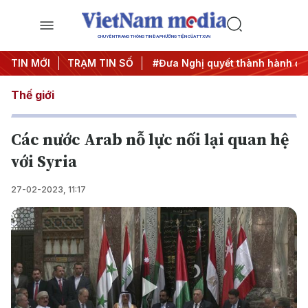
CHUYÊN TRANG THÔNG TIN ĐA PHƯƠNG TIỆN CỦA TTXVN
Trung ương 3
TIN MỚI
TRẠM TIN SỐ
#APEC 2027
#Đưa Nghị quyết thành hành độ
Thế giới
Các nước Arab nỗ lực nối lại quan hệ
với Syria
27-02-2023, 11:17