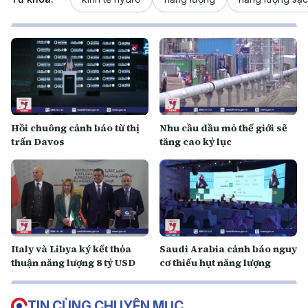
Hồi chuông cảnh báo từ thị
Nhu cầu dầu mỏ thế giới sẽ
trấn Davos
tăng cao kỷ lục
Italy và Libya ký kết thỏa
Saudi Arabia cảnh báo nguy
thuận năng lượng 8 tỷ USD
cơ thiếu hụt năng lượng
TIN CÙNG CHUYÊN MỤC