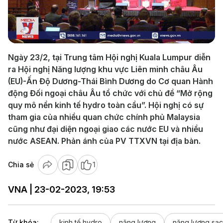
Play
Video
Ngày 23/2, tại Trung tâm Hội nghị Kuala Lumpur diễn
ra Hội nghị Năng lượng khu vực Liên minh châu Âu
(EU)-Ấn Độ Dương-Thái Bình Dương do Cơ quan Hành
động Đối ngoại châu Âu tổ chức với chủ đề “Mở rộng
quy mô nền kinh tế hydro toàn cầu”. Hội nghị có sự
tham gia của nhiều quan chức chính phủ Malaysia
cũng như đại diện ngoại giao các nước EU và nhiều
nước ASEAN. Phản ánh của PV TTXVN tại địa bàn.
Chia sẻ
1
VNA | 23-02-2023, 19:53
Từ khóa:
kinh tế hydro
năng lượng
năng lượng sạ