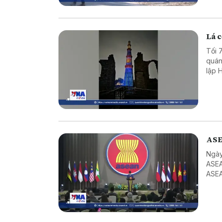
Lá c
Tối 
quán
lập 
Mina
ASE
Ngày
ASEA
ASEA
ASEA