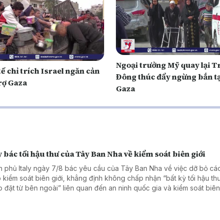
Ngoại trưởng Mỹ quay lại 
ế chỉ trích Israel ngăn cản
Đông thúc đẩy ngừng bắn tạ
trợ Gaza
Gaza
y bác tối hậu thư của Tây Ban Nha về kiểm soát biên giới
h phủ Italy ngày 7/8 bác yêu cầu của Tây Ban Nha về việc dỡ bỏ cá
 kiểm soát biên giới, khẳng định không chấp nhận “bất kỳ tối hậu th
p đặt từ bên ngoài” liên quan đến an ninh quốc gia và kiểm soát biên 