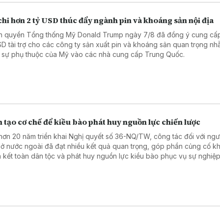
hi hơn 2 tỷ USD thúc đẩy ngành pin và khoáng sản nội địa
h quyền Tổng thống Mỹ Donald Trump ngày 7/8 đã đồng ý cung cấ
SD tài trợ cho các công ty sản xuất pin và khoáng sản quan trọng n
 sự phụ thuộc của Mỹ vào các nhà cung cấp Trung Quốc.
 tạo cơ chế để kiều bào phát huy nguồn lực chiến lược
hơn 20 năm triển khai Nghị quyết số 36-NQ/TW, công tác đối với ngườ
ở nước ngoài đã đạt nhiều kết quả quan trọng, góp phần củng cố kh
 kết toàn dân tộc và phát huy nguồn lực kiều bào phục vụ sự nghiệ
, bảo vệ Tổ quốc.