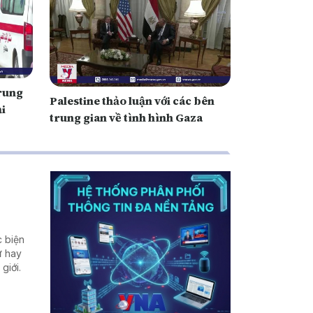
Trung
Palestine thảo luận với các bên
i
trung gian về tình hình Gaza
c biện
ư hay
giới.