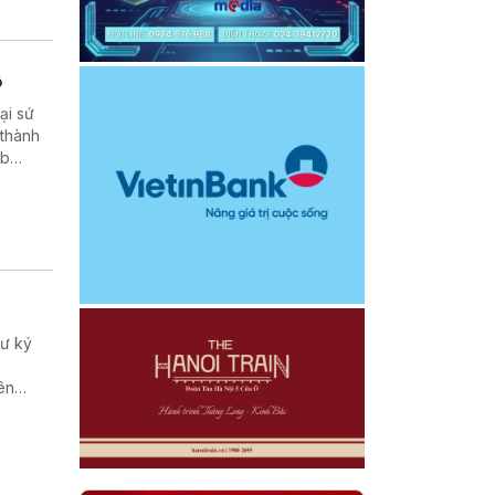
ộ
ại sứ
 thành
ub
hư ký
ên