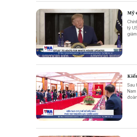
Mỹ c
Chín
tỷ U
giảm
Kiến
Sau 
Nam 
đoàn
dựng