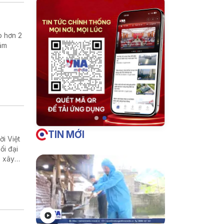
p hơn 2
hằm
TIN MỚI
i Việt
ối đại
p xây