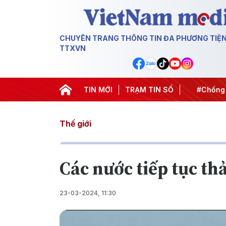
CHUYÊN TRANG THÔNG TIN ĐA PHƯƠNG TIỆ
TTXVN
t thành hành động
#Chiến dịch 500 ngày đêm
TIN MỚI
TRẠM TIN SỐ
#Chống kha
Thế giới
Các nước tiếp tục th
23-03-2024, 11:30