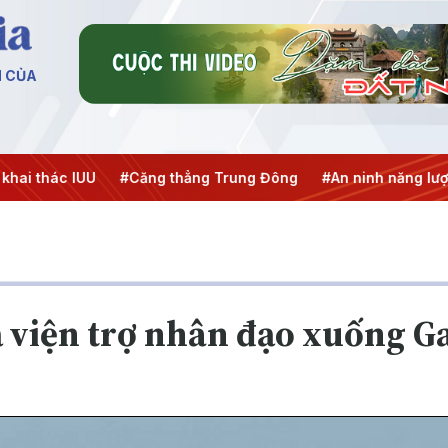
N CỦA
i thác IUU
#Căng thẳng Trung Đông
#An ninh năng lượng
ả viện trợ nhân đạo xuống G