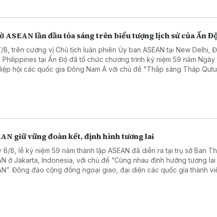
ờ ASEAN lần đầu tỏa sáng trên biểu tượng lịch sử của Ấn Đ
7/8, trên cương vị Chủ tịch luân phiên Ủy ban ASEAN tại New Delhi, Đ
 Philippines tại Ấn Độ đã tổ chức chương trình kỷ niệm 59 năm Ngày
Hiệp hội các quốc gia Đông Nam Á với chủ đề "Thắp sáng Tháp Qut
r bằng Lá cờ ASEAN".
AN giữ vững đoàn kết, định hình tương lai
 8/8, lễ kỷ niệm 59 năm thành lập ASEAN đã diễn ra tại trụ sở Ban T
N ở Jakarta, Indonesia, với chủ đề “Cùng nhau định hướng tương lai
N”. Đông đảo cộng đồng ngoại giao, đại diện các quốc gia thành vi
N, các tổ chức và trung tâm ASEAN, cùng các đối tác đã tham dự.