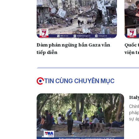
Đàm phán ngừng bắn Gaza vẫn
Quốc t
tiếp diễn
viện 
TIN CÙNG CHUYÊN MỤC
Ital
Chín
pháp
sự á