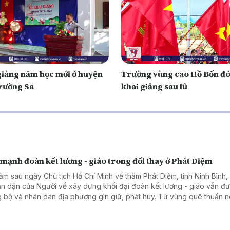
giảng năm học mới ở huyện
Trường vùng cao Hồ Bốn đ
rường Sa
khai giảng sau lũ
mạnh đoàn kết lương - giáo trong đổi thay ở Phát Diệm
ăm sau ngày Chủ tịch Hồ Chí Minh về thăm Phát Diệm, tỉnh Ninh Bình
căn dặn của Người về xây dựng khối đại đoàn kết lương - giáo vẫn đ
 bộ và nhân dân địa phương gìn giữ, phát huy. Từ vùng quê thuần 
 Diệm hôm nay đổi thay rõ nét với kinh tế phát triển, hạ tầng khang tr
 nhân dân ngày càng nâng cao.