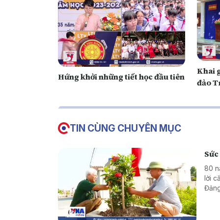
Khai 
Hứng khởi những tiết học đầu tiên
đảo T
TIN CÙNG CHUYÊN MỤC
Sức 
80 n
lời 
Đảng
Phát
sống