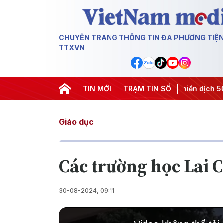
CHUYÊN TRANG THÔNG TIN ĐA PHƯƠNG TIỆ
TTXVN
ghị quyết thành hành động
TIN MỚI
#Chiến dịch 500 ngày đêm
TRẠM TIN SỐ
#C
Giáo dục
Các trường học Lai 
30-08-2024, 09:11
This
is