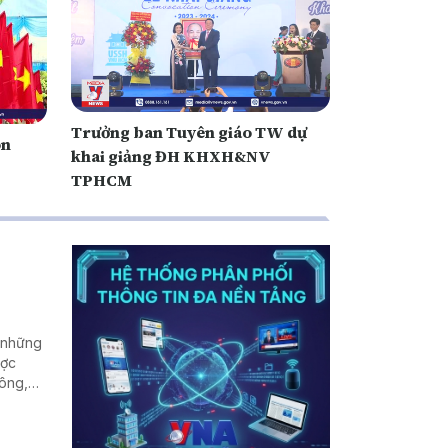
Trưởng ban Tuyên giáo TW dự
ón
khai giảng ĐH KHXH&NV
TPHCM
, những
ược
nông,
ang, đời