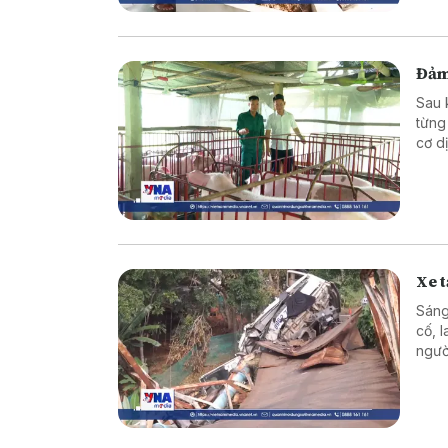
Đảm 
Sau 
từng
cơ d
nuôi
trình
Xe t
Sáng
cố, 
ngườ
nguy