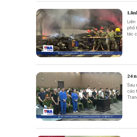
Lãnh
Liên
phố 
tác 
ngày
ngườ
24 n
Sau 
cáo 
Tran
có t