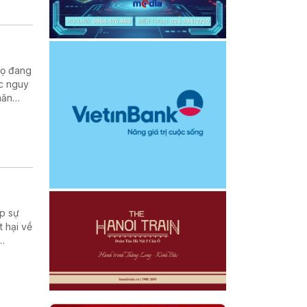
Thọ đang
ớc nguy
hăn
ong quá
ặp sự
t hại về