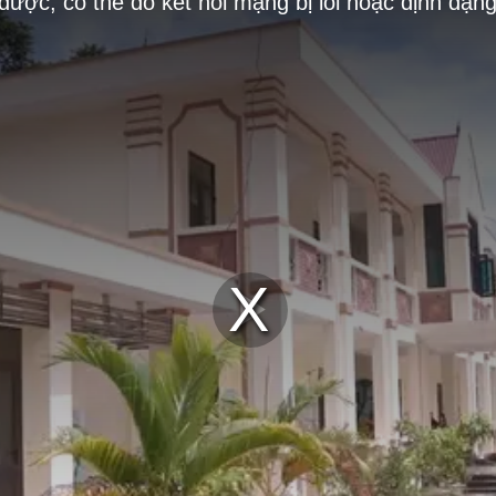
 được, có thể do kết nối mạng bị lỗi hoặc định dạn
Play
Video