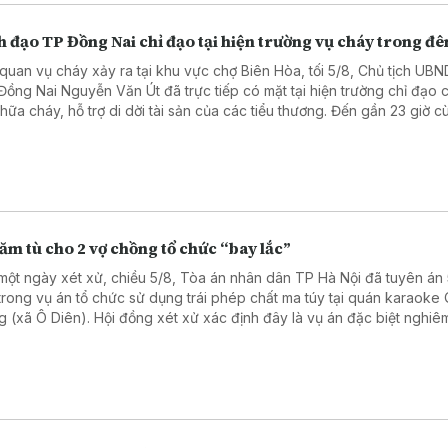
 đạo TP Đồng Nai chỉ đạo tại hiện trường vụ cháy trong đ
 quan vụ cháy xảy ra tại khu vực chợ Biên Hòa, tối 5/8, Chủ tịch UBN
Đồng Nai Nguyễn Văn Út đã trực tiếp có mặt tại hiện trường chỉ đạo
chữa cháy, hỗ trợ di dời tài sản của các tiểu thương. Đến gần 23 giờ c
, đám cháy cơ bản được khống chế, bước đầu chưa ghi nhận thiệt hạ
i.
ăm tù cho 2 vợ chồng tổ chức “bay lắc”
một ngày xét xử, chiều 5/8, Tòa án nhân dân TP Hà Nội đã tuyên án 
trong vụ án tổ chức sử dụng trái phép chất ma túy tại quán karaoke
g (xã Ô Diên). Hội đồng xét xử xác định đây là vụ án đặc biệt nghiêm
ổ chức, diễn ra trong thời gian dài dưới vỏ bọc kinh doanh karaoke.