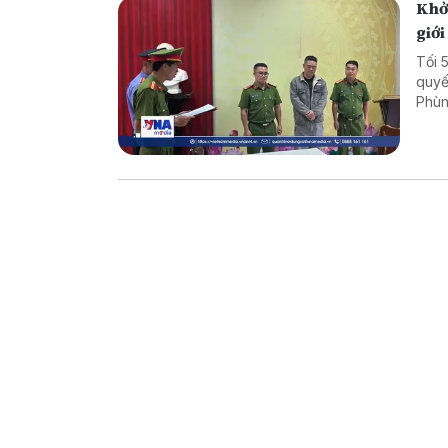
Khởi
giới
Tối 
quyế
Phùn
hóa 