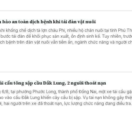
bảo an toàn dịch bệnh khi tái đàn vật nuôi
khi khống chế dịch tả lợn châu Phi, nhiều hộ chăn nuôi tại tỉnh Phú 
 bước tái đàn để khôi phục sản xuất, ổn định sinh kế. Tuy nhiên, trư
ịch bệnh trên đàn vật nuôi vẫn tiềm ẩn, ngành chức năng và người c
 tăng cường các biện pháp an toàn sinh học nhằm kiểm soát rủi ro tr
 tái đàn.
ải cẩu tông sập cầu Đắk Lung, 2 người thoát nạn
 6/8, tại phường Phước Long, thành phố Đồng Nai, một xe tải cẩu g
lao vào cầu Đắk Lung khiến cây cầu bị sập. Vụ tai nạn không gây thiệ
i, hai người trên xe đã thoát nạn, lực lượng chức năng đang điều tra
ên nhân và đánh giá thiệt hại.