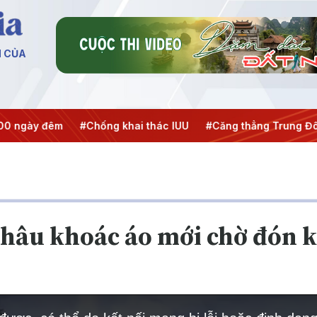
N CỦA
hống khai thác IUU
#Căng thẳng Trung Đông
#An ninh n
Châu khoác áo mới chờ đón k