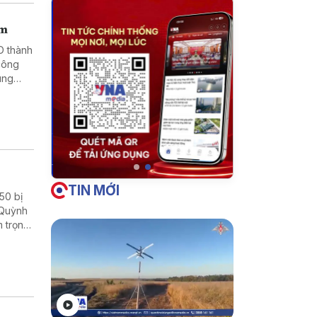
êm
D thành
 công
ùng
i về
TIN MỚI
50 bị
 Quỳnh
 trọng,