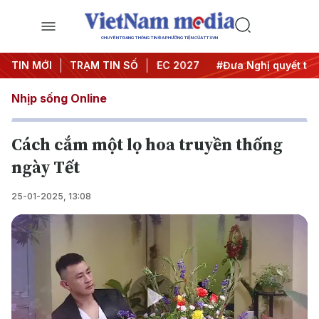
CHUYÊN TRANG THÔNG TIN ĐA PHƯƠNG TIỆN CỦA TTXVN
i nghị Trung ương 3
TIN MỚI
TRẠM TIN SỐ
#APEC 2027
#Đưa Nghị quyết thành 
Nhịp sống Online
Cách cắm một lọ hoa truyền thống
ngày Tết
25-01-2025, 13:08