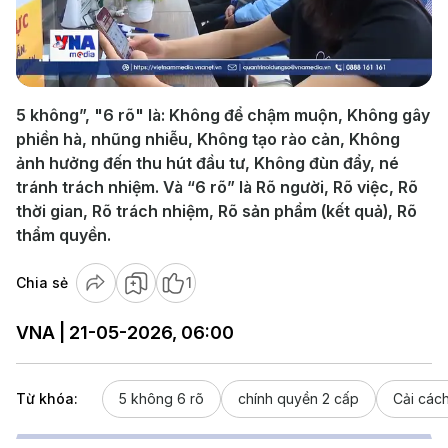
Play
Video
5 không”, "6 rõ" là: Không để chậm muộn, Không gây
phiền hà, nhũng nhiễu, Không tạo rào cản, Không
ảnh hưởng đến thu hút đầu tư, Không đùn đẩy, né
tránh trách nhiệm. Và “6 rõ” là Rõ người, Rõ việc, Rõ
thời gian, Rõ trách nhiệm, Rõ sản phẩm (kết quả), Rõ
thẩm quyền.
Chia sẻ
1
VNA | 21-05-2026, 06:00
Từ khóa:
5 không 6 rõ
chính quyền 2 cấp
Cải các