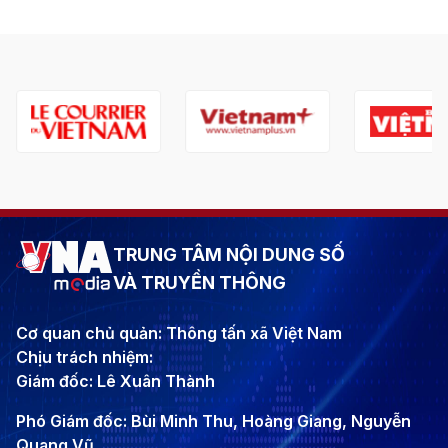
TRUNG TÂM NỘI DUNG SỐ
VÀ TRUYỀN THÔNG
Cơ quan chủ quản: Thông tấn xã Việt Nam
Chịu trách nhiệm:
Giám đốc: Lê Xuân Thành
Phó Giám đốc: Bùi Minh Thu, Hoàng Giang, Nguyễn
Quang Vũ