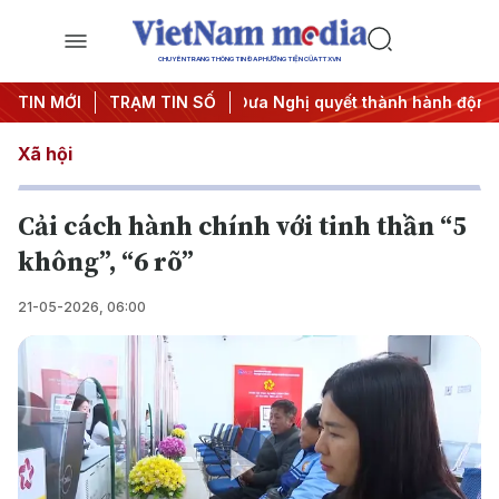
CHUYÊN TRANG THÔNG TIN ĐA PHƯƠNG TIỆN CỦA TTXVN
#APEC 2027
TIN MỚI
TRẠM TIN SỐ
#Đưa Nghị quyết thành hành động
#Chiến 
Xã hội
Cải cách hành chính với tinh thần “5
không”, “6 rõ”
21-05-2026, 06:00