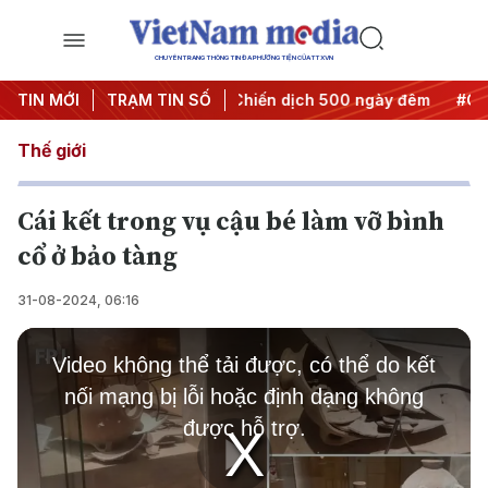
CHUYÊN TRANG THÔNG TIN ĐA PHƯƠNG TIỆN CỦA TTXVN
 thành hành động
TIN MỚI
TRẠM TIN SỐ
#Chiến dịch 500 ngày đêm
#Chống khai
Thế giới
Cái kết trong vụ cậu bé làm vỡ bình
cổ ở bảo tàng
31-08-2024, 06:16
This
is
Video không thể tải được, có thể do kết
a
modal
nối mạng bị lỗi hoặc định dạng không
window.
được hỗ trợ.