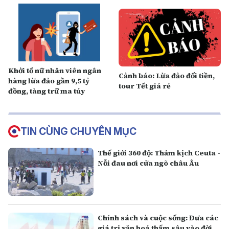
Khởi tố nữ nhân viên ngân
Cảnh báo: Lừa đảo đổi tiền,
hàng lừa đảo gần 9,5 tỷ
tour Tết giá rẻ
đồng, tàng trữ ma túy
TIN CÙNG CHUYÊN MỤC
Thế giới 360 độ: Thảm kịch Ceuta -
Nỗi đau nơi cửa ngõ châu Âu
Chính sách và cuộc sống: Đưa các
giá trị văn hoá thấm sâu vào đời