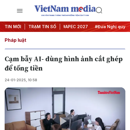
CHUYÊN TRANG THÔNG TIN ĐA PHƯƠNG TIỆN CỦA TTXVN
#Hội nghị Trung ương 3
TIN MỚI
TRẠM TIN SỐ
#APEC 2027
#Đưa Nghị quyết th
Pháp luật
Cạm bẫy AI- dùng hình ảnh cắt ghép
để tống tiền
24-01-2025, 10:58