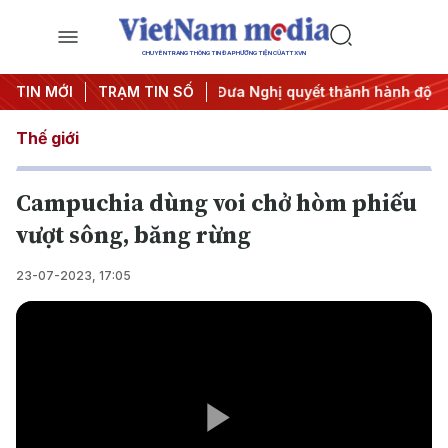
CHUYÊN TRANG THÔNG TIN ĐA PHƯƠNG TIỆN CỦA TTXVN
nghị Trung ương 3
TIN MỚI
TRẠM TIN SỐ
#Đưa Nghị quyết thành hành động
#Ch
Thế giới
Campuchia dùng voi chở hòm phiếu
vượt sông, băng rừng
23-07-2023, 17:05