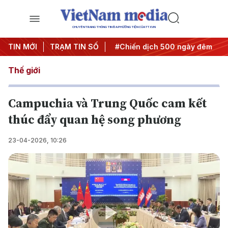
CHUYÊN TRANG THÔNG TIN ĐA PHƯƠNG TIỆN CỦA TTXVN
ghị quyết thành hành động
TIN MỚI
TRẠM TIN SỐ
#Chiến dịch 500 ngày đêm
#
Thế giới
Campuchia và Trung Quốc cam kết
thúc đẩy quan hệ song phương
23-04-2026, 10:26