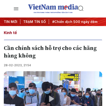
CHUYÊN TRANG THÔNG TIN ĐA PHƯƠNG TIỆN CỦA TTXVN
ghị quyết thành hành động
TIN MỚI
TRẠM TIN SỐ
#Chiến dịch 500 ngày đêm
#C
Kinh tế
Cần chính sách hỗ trợ cho các hãng
hàng không
28-02-2023, 21:54