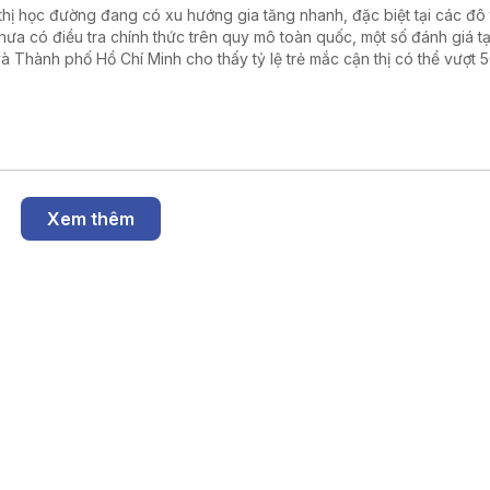
thị học đường đang có xu hướng gia tăng nhanh, đặc biệt tại các đô t
hưa có điều tra chính thức trên quy mô toàn quốc, một số đánh giá tạ
và Thành phố Hồ Chí Minh cho thấy tỷ lệ trẻ mắc cận thị có thể vượt 
g tin được đưa ra tại tọa đàm “Giải pháp nâng cao thị lực thời hiện đ
Nhân dân tổ chức ngày 6/8.
Xem thêm