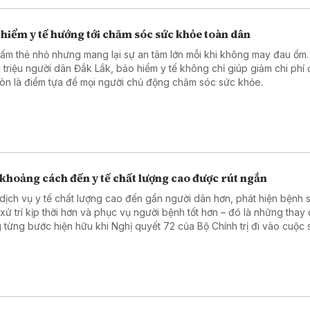
hiểm y tế hướng tới chăm sóc sức khỏe toàn dân
tấm thẻ nhỏ nhưng mang lại sự an tâm lớn mỗi khi không may đau ốm.
 triệu người dân Đắk Lắk, bảo hiểm y tế không chỉ giúp giảm chi phí đ
òn là điểm tựa để mọi người chủ động chăm sóc sức khỏe.
khoảng cách đến y tế chất lượng cao được rút ngắn
dịch vụ y tế chất lượng cao đến gần người dân hơn, phát hiện bệnh 
 xử trí kịp thời hơn và phục vụ người bệnh tốt hơn – đó là những thay 
 từng bước hiện hữu khi Nghị quyết 72 của Bộ Chính trị đi vào cuộc 
hững kỹ thuật chuyên sâu được triển khai ngay tại các cơ sở mới củ
 tuyến Trung ương, đến việc thay đổi cách đón tiếp, phục vụ và lắng
i bệnh, khoảng cách giữa người dân với dịch vụ y tế chất lượng cao
 rút ngắn.