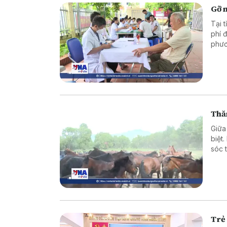
Gỡ n
Tại 
phí 
phươ
mặt 
Thă
Giữa
biệt
sóc 
xuất
Trẻ 