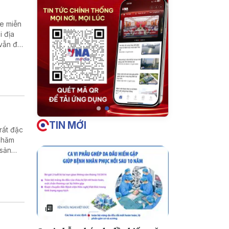
ỏe miễn
i địa
vẫn đối
h.
TIN MỚI
rất đặc
 chăm
 sản