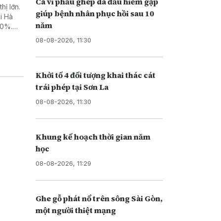
Ca vi phẫu ghép da đầu hiếm gặp
hị lớn.
giúp bệnh nhân phục hồi sau 10
i Hà
năm
50%.
ại” do
08-08-2026, 11:30
Khởi tố 4 đối tượng khai thác cát
trái phép tại Sơn La
08-08-2026, 11:30
Khung kế hoạch thời gian năm
học
08-08-2026, 11:29
Ghe gỗ phát nổ trên sông Sài Gòn,
một người thiệt mạng