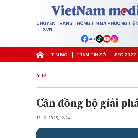
CHUYÊN TRANG THÔNG TIN ĐA PHƯƠNG TIỆ
TTXVN
#Hội nghị Trung ương 3
TIN MỚI
TRẠM TIN SỐ
#APEC 2027
#Đưa 
Y tế
Cần đồng bộ giải phá
12-10-2025, 12:24