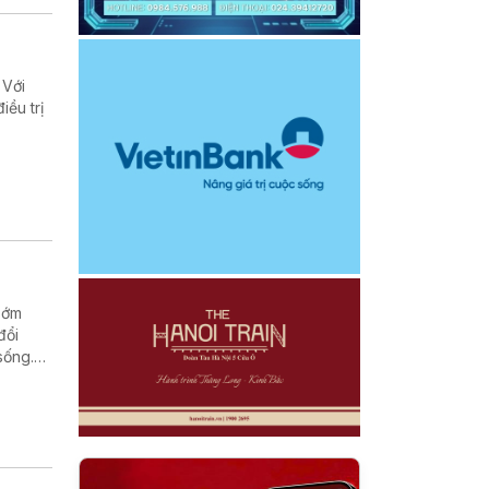
 Với
iều trị
sớm
đổi
sống.
a bệnh
 nghe
 đang