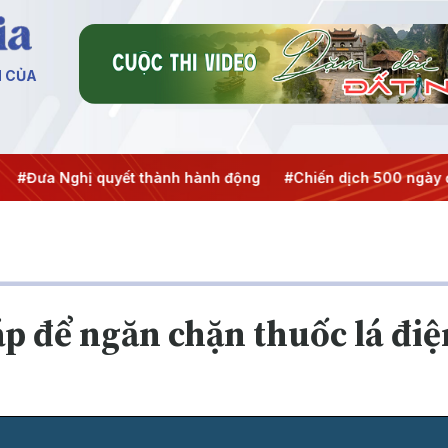
N CỦA
Nghị quyết thành hành động
#Chiến dịch 500 ngày đêm
#
p để ngăn chặn thuốc lá điệ