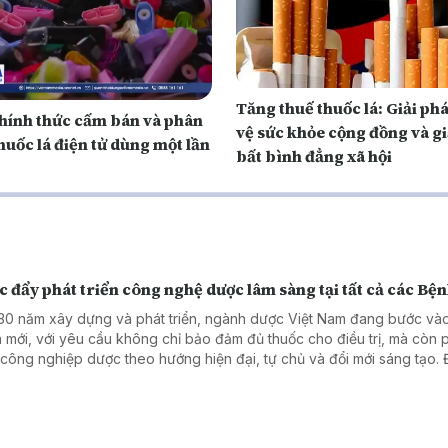
Tăng thuế thuốc lá: Giải ph
hính thức cấm bán và phân
vệ sức khỏe cộng đồng và g
huốc lá điện tử dùng một lần
bất bình đẳng xã hội
 đẩy phát triển công nghệ dược lâm sàng tại tất cả các Bện
30 năm xây dựng và phát triển, ngành dược Việt Nam đang bước vào
 mới, với yêu cầu không chỉ bảo đảm đủ thuốc cho điều trị, mà còn 
n công nghiệp dược theo hướng hiện đại, tự chủ và đổi mới sáng tạo. 
g tin được nhấn mạnh tại Lễ kỷ niệm 30 năm thành lập Cục Quản lý D
diễn ra ngày 7/8 tại Hà Nội.