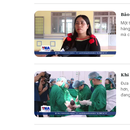
Bảo 
Một 
hàng
mà c
Khi 
Đưa 
hơn,
đang
Từ n
viện
ngườ
được