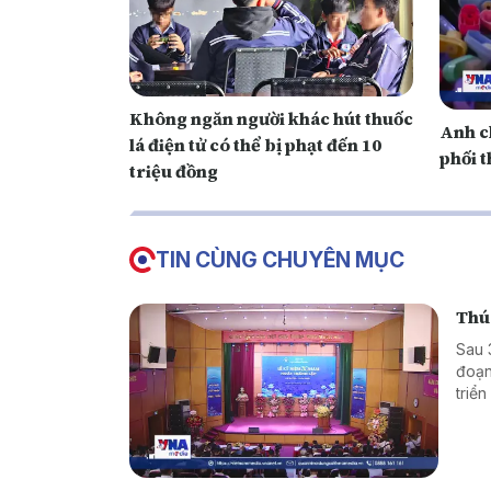
Không ngăn người khác hút thuốc
Anh c
lá điện tử có thể bị phạt đến 10
phối t
triệu đồng
TIN CÙNG CHUYÊN MỤC
Thúc
Sau 
đoạn
triể
thôn
Y tế 