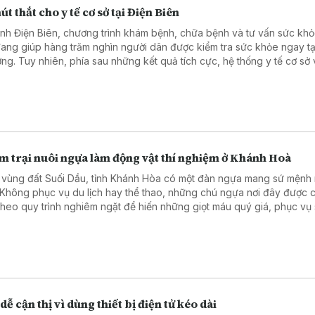
út thắt cho y tế cơ sở tại Điện Biên
tỉnh Điện Biên, chương trình khám bệnh, chữa bệnh và tư vấn sức kh
đang giúp hàng trăm nghìn người dân được kiểm tra sức khỏe ngay tạ
ng. Tuy nhiên, phía sau những kết quả tích cực, hệ thống y tế cơ sở 
với không ít khó khăn do thiếu trang thiết bị phục vụ khám, chữa bện
m trại nuôi ngựa làm động vật thí nghiệm ở Khánh Hoà
 vùng đất Suối Dầu, tỉnh Khánh Hòa có một đàn ngựa mang sứ mệnh 
. Không phục vụ du lịch hay thể thao, những chú ngựa nơi đây được
theo quy trình nghiêm ngặt để hiến những giọt máu quý giá, phục vụ
 huyết thanh điều trị nhiều bệnh nguy hiểm.
dễ cận thị vì dùng thiết bị điện tử kéo dài