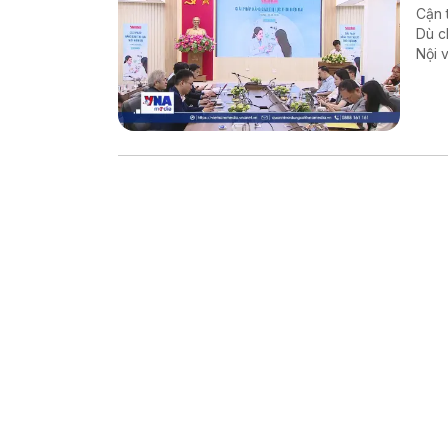
Cận 
Dù c
Nội 
Thôn
báo 