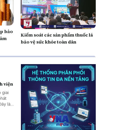
áp bảo
Kiểm soát các sản phẩm thuốc lá
iảm
bảo vệ sức khỏe toàn dân
h viện
 giai
phát
Đây là
ược, Bộ