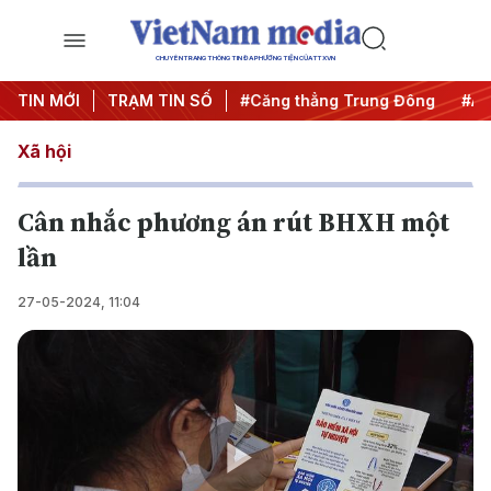
CHUYÊN TRANG THÔNG TIN ĐA PHƯƠNG TIỆN CỦA TTXVN
TIN MỚI
#Chống khai thác IUU
TRẠM TIN SỐ
#Căng thẳng Trung Đông
#An ni
Xã hội
Cân nhắc phương án rút BHXH một
lần
27-05-2024, 11:04