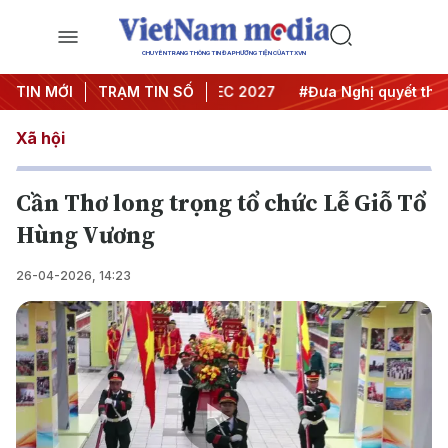
CHUYÊN TRANG THÔNG TIN ĐA PHƯƠNG TIỆN CỦA TTXVN
 nghị Trung ương 3
TIN MỚI
TRẠM TIN SỐ
#APEC 2027
#Đưa Nghị quyết thành h
Xã hội
Cần Thơ long trọng tổ chức Lễ Giỗ Tổ
Hùng Vương
26-04-2026, 14:23