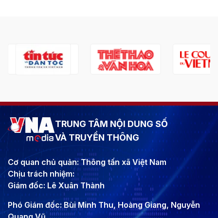
TRUNG TÂM NỘI DUNG SỐ
VÀ TRUYỀN THÔNG
Cơ quan chủ quản: Thông tấn xã Việt Nam
Chịu trách nhiệm:
Giám đốc: Lê Xuân Thành
Phó Giám đốc: Bùi Minh Thu, Hoàng Giang, Nguyễn
Quang Vũ