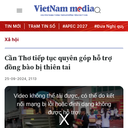
CHUYÊN TRANG THÔNG TIN ĐA PHƯƠNG TIỆN CỦA TTXVN
TIN MỚI
#Hội nghị Trung ương 3
TRẠM TIN SỐ
#APEC 2027
#Đưa Nghị quyết 
Xã hội
Cần Thơ tiếp tục quyên góp hỗ trợ
đồng bào bị thiên tai
25-09-2024, 21:13
This
is
Video không thể tải được, có thể do kết
a
modal
nối mạng bị lỗi hoặc định dạng không
window.
được hỗ trợ.