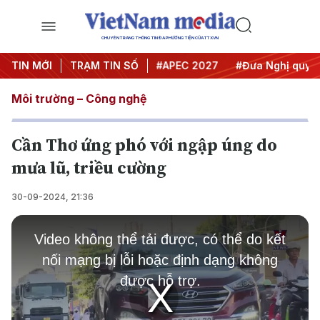
CHUYÊN TRANG THÔNG TIN ĐA PHƯƠNG TIỆN CỦA TTXVN
#Hội nghị Trung ương 3
TIN MỚI
TRẠM TIN SỐ
#APEC 2027
#Đưa Nghị quyết t
Môi trường – Công nghệ
Cần Thơ ứng phó với ngập úng do
mưa lũ, triều cường
30-09-2024, 21:36
This
is
Video không thể tải được, có thể do kết
a
modal
nối mạng bị lỗi hoặc định dạng không
window.
được hỗ trợ.