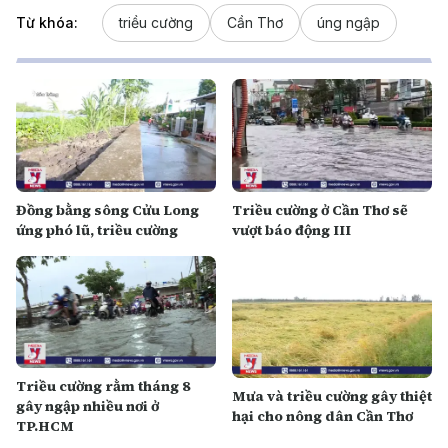
Từ khóa:
triều cường
Cần Thơ
úng ngập
Đồng bằng sông Cửu Long
Triều cường ở Cần Thơ sẽ
ứng phó lũ, triều cường
vượt báo động III
Triều cường rằm tháng 8
Mưa và triều cường gây thiệt
gây ngập nhiều nơi ở
hại cho nông dân Cần Thơ
TP.HCM