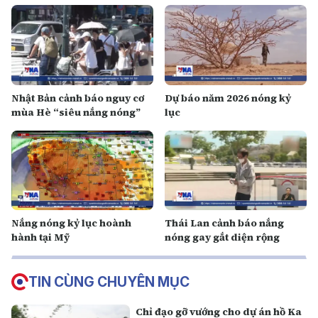
Nhật Bản cảnh báo nguy cơ
Dự báo năm 2026 nóng kỷ
mùa Hè “siêu nắng nóng”
lục
Nắng nóng kỷ lục hoành
Thái Lan cảnh báo nắng
hành tại Mỹ
nóng gay gắt diện rộng
TIN CÙNG CHUYÊN MỤC
Chỉ đạo gỡ vướng cho dự án hồ Ka