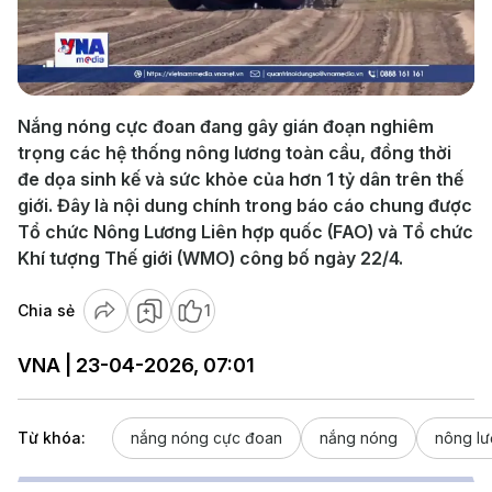
Play
Video
Nắng nóng cực đoan đang gây gián đoạn nghiêm
trọng các hệ thống nông lương toàn cầu, đồng thời
đe dọa sinh kế và sức khỏe của hơn 1 tỷ dân trên thế
giới. Đây là nội dung chính trong báo cáo chung được
Tổ chức Nông Lương Liên hợp quốc (FAO) và Tổ chức
Khí tượng Thế giới (WMO) công bố ngày 22/4.
Chia sẻ
1
VNA | 23-04-2026, 07:01
Từ khóa:
nắng nóng cực đoan
nắng nóng
nông l