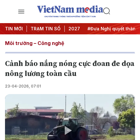
CHUYÊN TRANG THÔNG TIN ĐA PHƯƠNG TIỆN CỦA TTXVN
ghị Trung ương 3
TIN MỚI
TRẠM TIN SỐ
#APEC 2027
#Đưa Nghị quyết thành hà
Môi trường – Công nghệ
Cảnh báo nắng nóng cực đoan đe dọa
nông lương toàn cầu
23-04-2026, 07:01