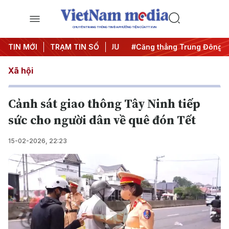
CHUYÊN TRANG THÔNG TIN ĐA PHƯƠNG TIỆN CỦA TTXVN
y đêm
TIN MỚI
#Chống khai thác IUU
TRẠM TIN SỐ
#Căng thẳng Trung Đông
#
Xã hội
Cảnh sát giao thông Tây Ninh tiếp
sức cho người dân về quê đón Tết
15-02-2026, 22:23