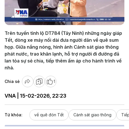
Play
Video
Trên tuyến tỉnh lộ DT784 (Tây Ninh) những ngày giáp
Tết, dòng xe máy nối dài đưa người dân về quê sum
họp. Giữa nắng nóng, hình ảnh Cảnh sát giao thông
phát nước, trao khăn lạnh, hỗ trợ người đi đường đã
lan tỏa sự sẻ chia, tiếp thêm ấm áp cho hành trình về
nhà.
Chia sẻ
1
VNA | 15-02-2026, 22:23
Từ khóa:
về quê đón Tết
Cảnh sát giao thông
Tiế