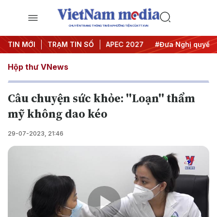
CHUYÊN TRANG THÔNG TIN ĐA PHƯƠNG TIỆN CỦA TTXVN
#Hội nghị Trung ương 3
TIN MỚI
TRẠM TIN SỐ
#APEC 2027
#Đưa Nghị quyết thà
Hộp thư VNews
Câu chuyện sức khỏe: ''Loạn'' thẩm
mỹ không dao kéo
29-07-2023, 21:46