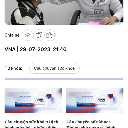
Play
Video
Chia sẻ
1
VNA | 29-07-2023, 21:46
Từ khóa:
Câu chuyện sức khỏe
Câu chuyện sức khỏe: Dịch
Câu chuyện sức khỏe:
bệnh mùa hè - những điều
Không chủ quan về bệnh