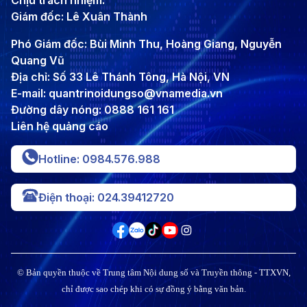
Chịu trách nhiệm:
Giám đốc: Lê Xuân Thành
Phó Giám đốc: Bùi Minh Thu, Hoàng Giang, Nguyễn
Quang Vũ
Địa chỉ: Số 33 Lê Thánh Tông, Hà Nội, VN
E-mail: quantrinoidungso@vnamedia.vn
Đường dây nóng: 0888 161 161
Liên hệ quảng cáo
Hotline: 0984.576.988
Điện thoại: 024.39412720
© Bản quyền thuộc về Trung tâm Nội dung số và Truyền thông - TTXVN,
chỉ được sao chép khi có sự đồng ý bằng văn bản.