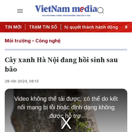
CHUYÊN TRANG THÔNG TIN ĐA PHƯƠNG TIỆN CỦA TTXVN
ng ương 3
TIN MỚI
#Đưa Nghị quyết thành hành động
TRẠM TIN SỐ
#Chiến dịch 
Môi trường – Công nghệ
Cây xanh Hà Nội đang hồi sinh sau
bão
28-09-2024, 06:13
This
is
Video không thể tải được, có thể do kết
a
modal
nối mạng bị lỗi hoặc định dạng không
window.
được hỗ trợ.