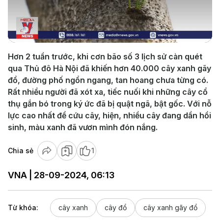
Play
Video
Hơn 2 tuần trước, khi cơn bão số 3 lịch sử càn quét
qua Thủ đô Hà Nội đã khiến hơn 40.000 cây xanh gãy
đổ, đường phố ngổn ngang, tan hoang chưa từng có.
Rất nhiều người đã xót xa, tiếc nuối khi những cây cổ
thụ gắn bó trong ký ức đã bị quật ngã, bật gốc. Với nỗ
lực cao nhất để cứu cây, hiện, nhiều cây đang dần hồi
sinh, màu xanh đã vươn mình đón nắng.
Chia sẻ
1
VNA | 28-09-2024, 06:13
Từ khóa:
cây xanh
cây đổ
cây xanh gãy đổ