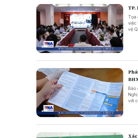
TP. 
Tọa 
việc
vệ Q
Việt
Phát
BHX
Bảo 
Nghị
với 
BHXH, mục tiêu xuyên suốt là xây dựng hệ thống an 
vững
phươ
Xác 