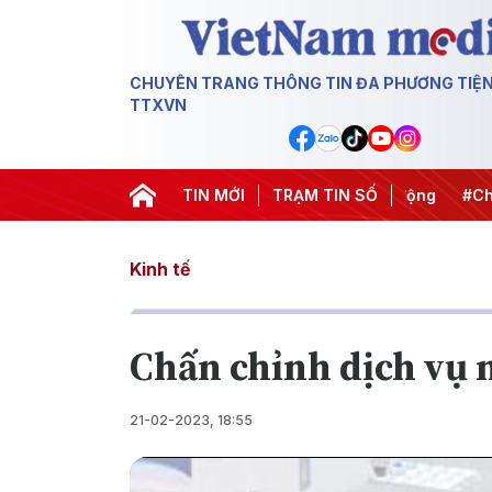
CHUYÊN TRANG THÔNG TIN ĐA PHƯƠNG TIỆ
TTXVN
#APEC 2027
#Đưa Nghị quyết thành hành động
TIN MỚI
TRẠM TIN SỐ
#Chiến dị
Kinh tế
Chấn chỉnh dịch vụ 
21-02-2023, 18:55