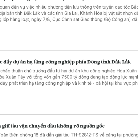
 quan đến vụ việc nhiều phương tiện lưu thông trên tuyến cao tốc Bắ
địa bàn tỉnh Đắk Lắk và các tỉnh Gia Lai, Khánh Hòa bị vật sắt nhọn 
g lốp hàng loạt, ngày 7/8, Cục Cảnh sát Giao thông (Bộ Công an) đã
ề việc truy tìm, xác minh đối tượng gây ra vụ việc.
c đẩy dự án hạ tầng công nghiệp phía Đông tỉnh Đắk Lắk
 chấp thuận chủ trương đầu tư hai dự án khu công nghiệp Hòa Xuâ
òa Xuân Tây với tổng vốn gần 7.500 tỷ đồng đang tạo động lực mạn
 đẩy phát triển hạ tầng công nghiệp và kinh tế - xã hội tại khu vực ph
.
 giữ tàu vận chuyển dầu không rõ nguồn gốc
đoàn Biên phòng 18 đã dẫn giải tàu TH-92812-TS về cảng tại phườn