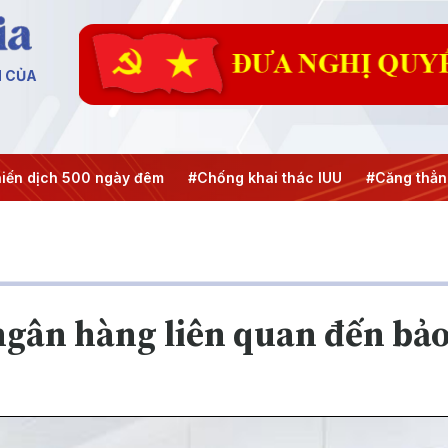
N CỦA
ch 500 ngày đêm
#Chống khai thác IUU
#Căng thẳng Tru
ngân hàng liên quan đến bả