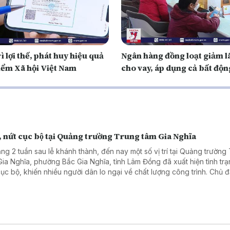
ì lợi thế, phát huy hiệu quả
Ngân hàng đồng loạt giảm lã
iểm Xã hội Việt Nam
cho vay, áp dụng cả bất độn
, nứt cục bộ tại Quảng trường Trung tâm Gia Nghĩa
ng 2 tuần sau lễ khánh thành, đến nay một số vị trí tại Quảng trường
Gia Nghĩa, phường Bắc Gia Nghĩa, tỉnh Lâm Đồng đã xuất hiện tình trạ
cục bộ, khiến nhiều người dân lo ngại về chất lượng công trình. Chủ đ
g định đây là hiện tượng đã được dự báo trong thiết kế do đặc điểm
đắp.