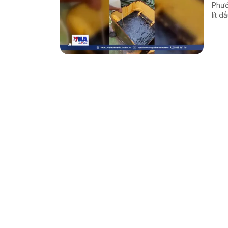
Phướ
lít 