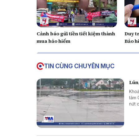
Cảnh báo gửi tiền tiết kiệm thành
Duy tr
mua bảo hiểm
Bảo h
TIN CÙNG CHUYÊN MỤC
Lún
Khoả
tâm 
nứt 
khẳn
đất 