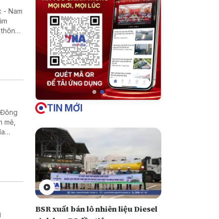
c - Nam
đâm
 thông
TIN MỚI
n Đông
h mẽ,
ía
BSR xuất bán lô nhiên liệu Diesel
g