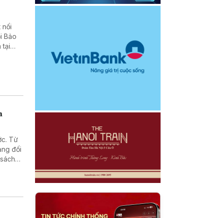
 nối
i Bảo
 tại
h
ớc. Từ
ảng đối
 sách
n địa