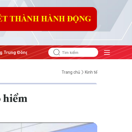
ng Đông
#An ninh năng lượng
#Bảo vệ nền tảng tư tưởng c
Trang chủ
Kinh tế
o hiểm