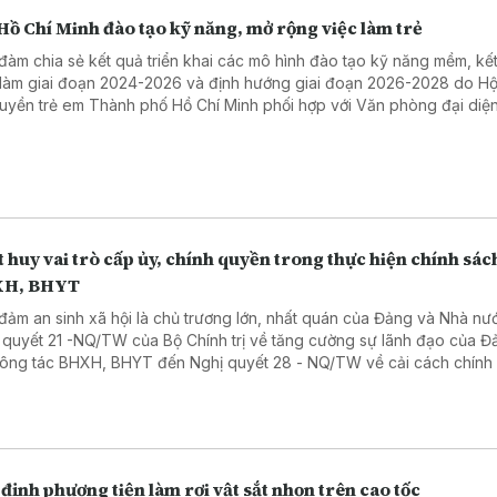
Hồ Chí Minh đào tạo kỹ năng, mở rộng việc làm trẻ
đàm chia sẻ kết quả triển khai các mô hình đào tạo kỹ năng mềm, kết
 làm giai đoạn 2024-2026 và định hướng giai đoạn 2026-2028 do Hộ
uyền trẻ em Thành phố Hồ Chí Minh phối hợp với Văn phòng đại diện
 Nam tổ chức
 huy vai trò cấp ủy, chính quyền trong thực hiện chính sác
H, BHYT
đảm an sinh xã hội là chủ trương lớn, nhất quán của Đảng và Nhà nư
 quyết 21 -NQ/TW của Bộ Chính trị về tăng cường sự lãnh đạo của Đ
công tác BHXH, BHYT đến Nghị quyết 28 - NQ/TW về cải cách chính
sinh xã hội bao trùm, bền
. Để chủ trương ấy đi vào cuộc sống, vai trò của cấp ủy, chính quyề
ng có ý nghĩa đặc biệt quan trọng.
định phương tiện làm rơi vật sắt nhọn trên cao tốc