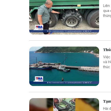
Liên
qua 
thủn
tin v
Thú
Việc
và H
thúc
Đông
Tạm
Hải 