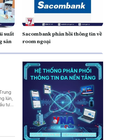
i suất
Sacombank phản hồi thông tin về
g sản
room ngoại
 Trung
ng lún,
ầu tư
 nền