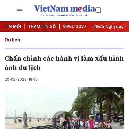
CHUYÊN TRANG THÔNG TIN ĐA PHƯƠNG TIỆN CỦA TTXVN
#Hội nghị Trung ương 3
TIN MỚI
TRẠM TIN SỐ
#APEC 2027
#Đưa Nghị quyết th
Du lịch
Chấn chỉnh các hành vi làm xấu hình
ảnh du lịch
20-02-2023, 18:46