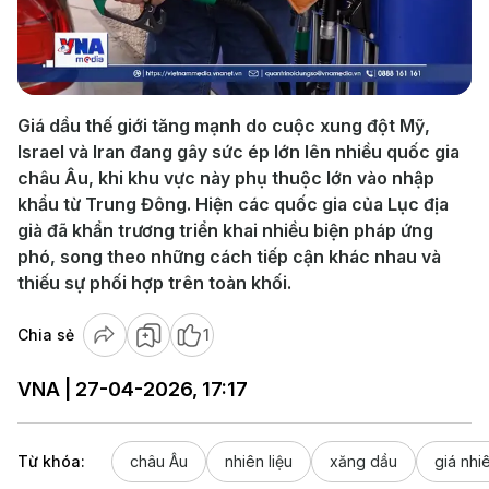
Play
Video
Giá dầu thế giới tăng mạnh do cuộc xung đột Mỹ,
Israel và Iran đang gây sức ép lớn lên nhiều quốc gia
châu Âu, khi khu vực này phụ thuộc lớn vào nhập
khẩu từ Trung Đông. Hiện các quốc gia của Lục địa
già đã khẩn trương triển khai nhiều biện pháp ứng
phó, song theo những cách tiếp cận khác nhau và
thiếu sự phối hợp trên toàn khối.
Chia sẻ
1
VNA | 27-04-2026, 17:17
Từ khóa:
châu Âu
nhiên liệu
xăng dầu
giá nhiê