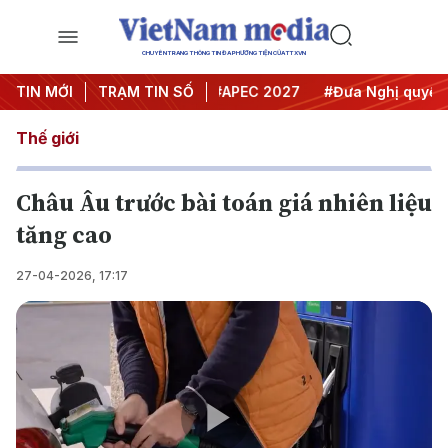
CHUYÊN TRANG THÔNG TIN ĐA PHƯƠNG TIỆN CỦA TTXVN
#Hội nghị Trung ương 3
TIN MỚI
TRẠM TIN SỐ
#APEC 2027
#Đưa Nghị quyết thà
Thế giới
Châu Âu trước bài toán giá nhiên liệu
tăng cao
27-04-2026, 17:17