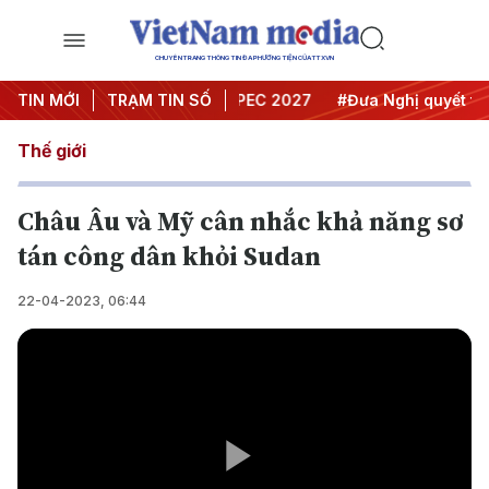
CHUYÊN TRANG THÔNG TIN ĐA PHƯƠNG TIỆN CỦA TTXVN
i nghị Trung ương 3
TIN MỚI
TRẠM TIN SỐ
#APEC 2027
#Đưa Nghị quyết thành
Thế giới
Châu Âu và Mỹ cân nhắc khả năng sơ
tán công dân khỏi Sudan
22-04-2023, 06:44