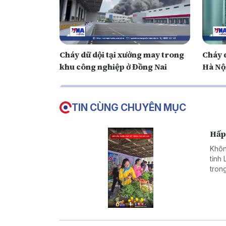
Cháy dữ dội tại xưởng may trong
Cháy 
khu công nghiệp ở Đồng Nai
Hà Nộ
TIN CÙNG CHUYÊN MỤC
Hấp
Khôn
tỉnh
tron
đẩy 
đưa 