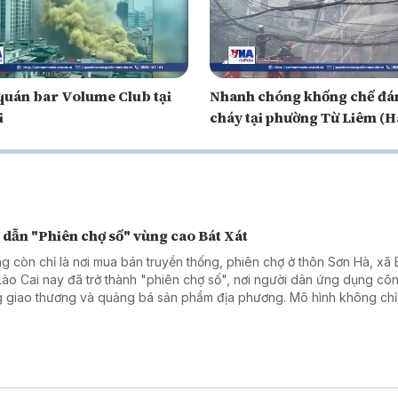
quán bar Volume Club tại
Nhanh chóng khống chế đ
i
cháy tại phường Từ Liêm (H
 dẫn "Phiên chợ số" vùng cao Bát Xát
g còn chỉ là nơi mua bán truyền thống, phiên chợ ở thôn Sơn Hà, xã B
 Lào Cai nay đã trở thành "phiên chợ số", nơi người dân ứng dụng cô
g giao thương và quảng bá sản phẩm địa phương. Mô hình không chỉ
chuyển đổi số ở vùng cao mà còn mở ra cơ hội phát triển kinh tế, từ
công nghệ đến gần hơn với đời sống của người dân.