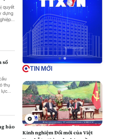
ị quyết
ây dựng
nghiệp
 mạnh
hất,
n số
TIN MỚI
 cầu
ó thụ
 lực
n toàn,
ong bảo
Kinh nghiệm Đổi mới của Việt