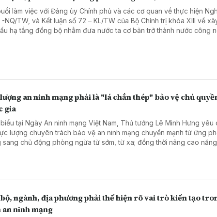
buổi làm việc với Đảng ủy Chính phủ và các cơ quan về thực hiện Ngh
3 -NQ/TW, và Kết luận số 72 – KL/TW của Bộ Chính trị khóa XIII về x
cấu hạ tầng đồng bộ nhằm đưa nước ta cơ bản trở thành nước công 
 hướng hiện đại, Tổng Bí thư, Chủ tịch nước Tô Lâm yêu cầu đổi mới
ông tác quy hoạch và tổ chức phát triển hạ tầng theo hướng thống n
 bộ và có tầm nhìn dài hạn.
lượng an ninh mạng phải là "lá chắn thép" bảo vệ chủ quyề
c gia
 biểu tại Ngày An ninh mạng Việt Nam, Thủ tướng Lê Minh Hưng yêu
lực lượng chuyên trách bảo vệ an ninh mạng chuyển mạnh từ ứng ph
 sang chủ động phòng ngừa từ sớm, từ xa; đồng thời nâng cao năng
tranh triệt phá các đường đây tội phạm mạng, giữ gìn môi trường số a
minh, nhân văn cho Nhân dân.
bộ, ngành, địa phương phải thể hiện rõ vai trò kiến tạo tr
 an ninh mạng