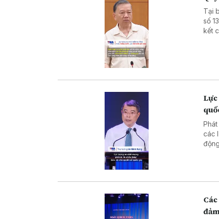
Tại 
số 1
kết 
theo
mẽ c
đồng
Lực 
quố
Phát
các 
động
đấu 
văn 
Các 
đảm