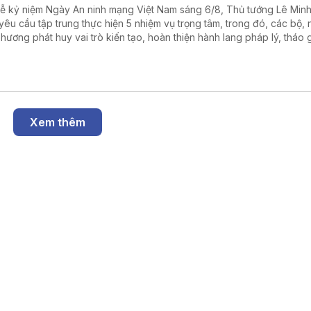
Lễ kỷ niệm Ngày An ninh mạng Việt Nam sáng 6/8, Thủ tướng Lê Min
yêu cầu tập trung thực hiện 5 nhiệm vụ trọng tâm, trong đó, các bộ,
phương phát huy vai trò kiến tạo, hoàn thiện hành lang pháp lý, tháo 
 nghẽn về an ninh mạng và bảo vệ dữ liệu cá nhân, tạo môi trường s
, lành mạnh.
Xem thêm