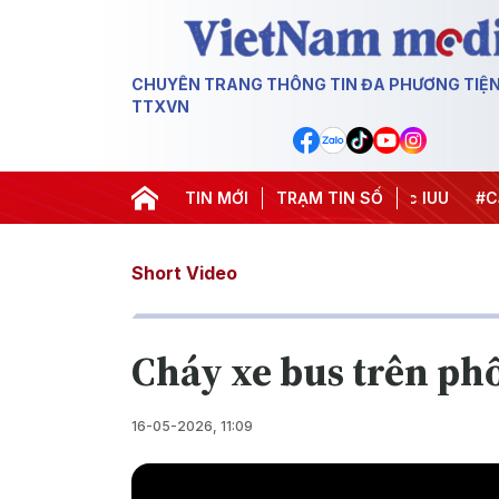
CHUYÊN TRANG THÔNG TIN ĐA PHƯƠNG TIỆ
TTXVN
Chiến dịch 500 ngày đêm
TIN MỚI
#Chống khai thác IUU
TRẠM TIN SỐ
#Căng th
Short Video
Cháy xe bus trên phố
16-05-2026, 11:09