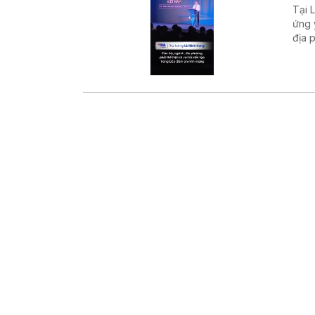
Tại 
ứng 
địa 
điểm
toàn