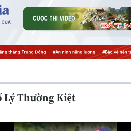
N CỦA
ẳng Trung Đông
#An ninh năng lượng
#Bảo vệ nền tảng t
 Lý Thường Kiệt