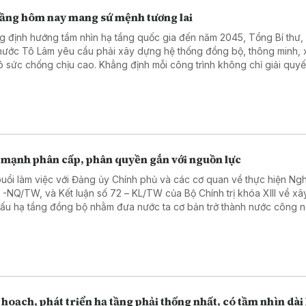
tầng hôm nay mang sứ mệnh tương lai
g định hướng tầm nhìn hạ tầng quốc gia đến năm 2045, Tổng Bí thư,
 nước Tô Lâm yêu cầu phải xây dựng hệ thống đồng bộ, thông minh,
ó sức chống chịu cao. Khẳng định mỗi công trình không chỉ giải quyế
trước mắt mà còn mở ra không gian phát triển mới, Người đứng đầu 
nước nhấn mạnh việc đầu tư phải được lựa chọn đúng đắn, làm đến 
 để nâng tầm vị thế quốc gia, tuyệt đối tránh những quyết định sai lầm
 nặng và lãng phí nguồn lực.
 mạnh phân cấp, phân quyền gắn với nguồn lực
buổi làm việc với Đảng ủy Chính phủ và các cơ quan về thực hiện Ngh
3 -NQ/TW, và Kết luận số 72 – KL/TW của Bộ Chính trị khóa XIII về x
cấu hạ tầng đồng bộ nhằm đưa nước ta cơ bản trở thành nước công 
 hướng hiện đại, Tổng Bí thư, Chủ tịch nước Tô Lâm yêu cầu tập trung
n lực hoàn thiện đồng bộ hệ thống hạ tầng chiến lược (giao thông, 
g, số hóa). Nhấn mạnh đầu tư công phải mang tính dẫn dắt để thu hú
ngoài nhà nước. Người đứng đầu Đảng và Nhà nước đặc biệt chỉ đạo
mạnh phân cấp, phân quyền gắn với trách nhiệm giải trình.
 hoạch, phát triển hạ tầng phải thống nhất, có tầm nhìn dài