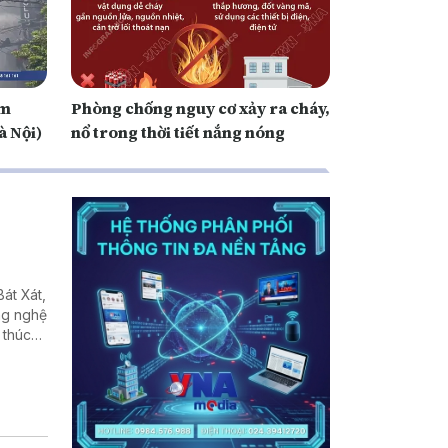
ám
Phòng chống nguy cơ xảy ra cháy,
à Nội)
nổ trong thời tiết nắng nóng
át Xát,
ng nghệ
 thúc
ng bước