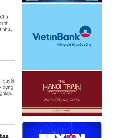
 Chủ
 xanh
t nhu
Đảng và
nơi đến
 để lại
ị quyết
ây dựng
nghiệp
 tối đa
năng
t nguồn
 phải
 hạn