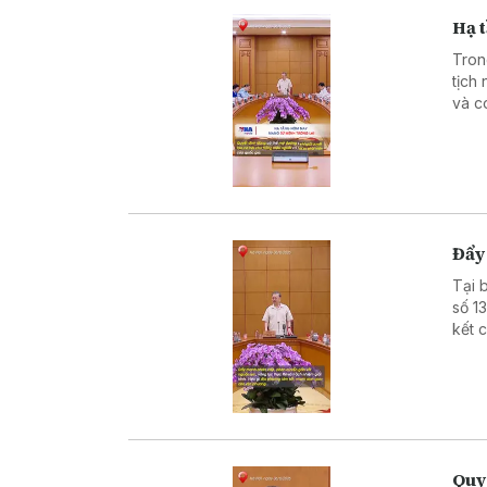
Hạ 
Tron
tịch
và c
cầu 
Nhà 
chốn
gánh
Đẩy
Tại 
số 1
kết 
theo
nguồ
lượn
vốn 
đẩy 
Q uy