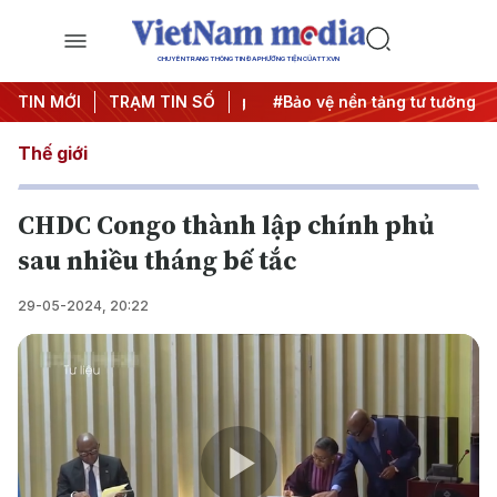
CHUYÊN TRANG THÔNG TIN ĐA PHƯƠNG TIỆN CỦA TTXVN
 Đông
TIN MỚI
#An ninh năng lượng
TRẠM TIN SỐ
#Bảo vệ nền tảng tư tưởng củ
Thế giới
CHDC Congo thành lập chính phủ
sau nhiều tháng bế tắc
29-05-2024, 20:22