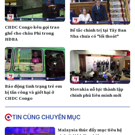
CHDC Congo kêu gọi trao
Bế tắc chính trị tại Tây Ban
ghế cho châu Phi trong
Nha chưa có "lối thoát"
HĐBA
Báo động tình trạng trẻ em
Slovakia nỗ lực thành lập
bị tấn công và giết hại ở
chính phủ liên minh mới
CHDC Congo
TIN CÙNG CHUYÊN MỤC
Malaysia thúc đẩy mục tiêu hệ