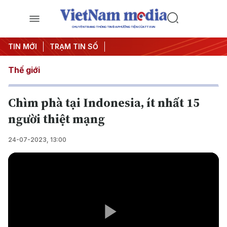
CHUYÊN TRANG THÔNG TIN ĐA PHƯƠNG TIỆN CỦA TTXVN
TIN MỚI
TRẠM TIN SỐ
Thế giới
Chìm phà tại Indonesia, ít nhất 15
người thiệt mạng
24-07-2023, 13:00