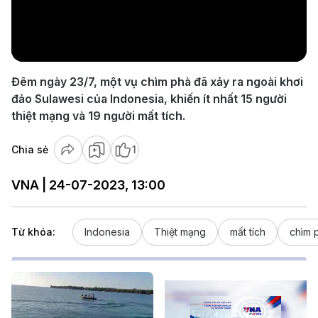
Play
Video
Đêm ngày 23/7, một vụ chìm phà đã xảy ra ngoài khơi
đảo Sulawesi của Indonesia, khiến ít nhất 15 người
thiệt mạng và 19 người mất tích.
Chia sẻ
1
VNA | 24-07-2023, 13:00
Từ khóa:
Indonesia
Thiệt mạng
mất tích
chìm 