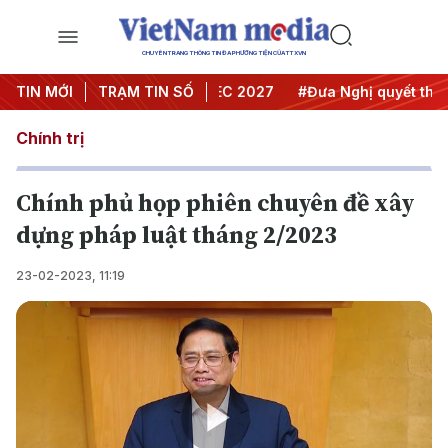
CHUYÊN TRANG THÔNG TIN ĐA PHƯƠNG TIỆN CỦA TTXVN
 nghị Trung ương 3
TIN MỚI
TRẠM TIN SỐ
#APEC 2027
#Đưa Nghị quyết thành h
Chính trị
Chính phủ họp phiên chuyên đề xây
dựng pháp luật tháng 2/2023
23-02-2023, 11:19