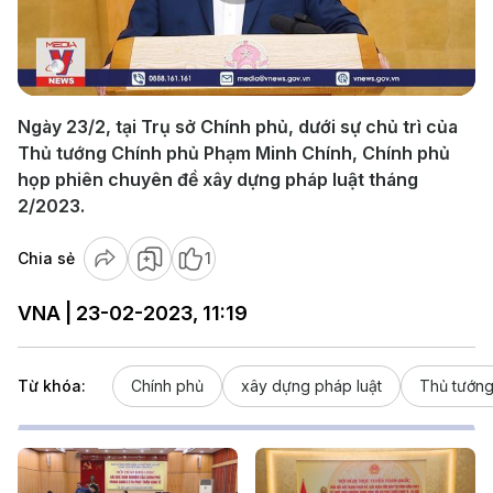
Play
Video
Ngày 23/2, tại Trụ sở Chính phủ, dưới sự chủ trì của
Thủ tướng Chính phủ Phạm Minh Chính, Chính phủ
họp phiên chuyên đề xây dựng pháp luật tháng
2/2023.
Chia sẻ
1
VNA | 23-02-2023, 11:19
Từ khóa:
Chính phủ
xây dựng pháp luật
Thủ tướng