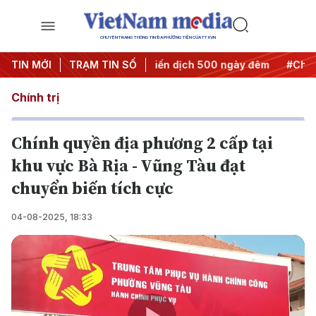
CHUYÊN TRANG THÔNG TIN ĐA PHƯƠNG TIỆN CỦA TTXVN
hành hành động
TIN MỚI
TRẠM TIN SỐ
#Chiến dịch 500 ngày đêm
#Chống khai t
Chính trị
Chính quyền địa phương 2 cấp tại
khu vực Bà Rịa - Vũng Tàu đạt
chuyển biến tích cực
04-08-2025, 18:33