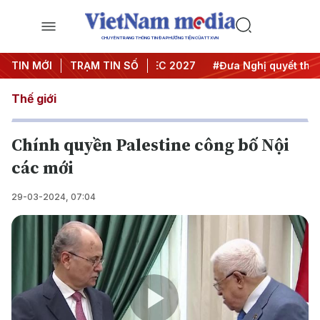
CHUYÊN TRANG THÔNG TIN ĐA PHƯƠNG TIỆN CỦA TTXVN
 nghị Trung ương 3
TIN MỚI
TRẠM TIN SỐ
#APEC 2027
#Đưa Nghị quyết thành h
Thế giới
Chính quyền Palestine công bố Nội
các mới
29-03-2024, 07:04