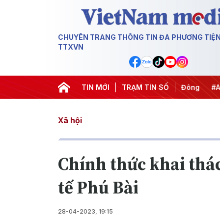
CHUYÊN TRANG THÔNG TIN ĐA PHƯƠNG TIỆ
TTXVN
#Chống khai thác IUU
TIN MỚI
#Căng thẳng Trung Đông
TRẠM TIN SỐ
#An nin
Xã hội
Chính thức khai thá
tế Phú Bài
28-04-2023, 19:15