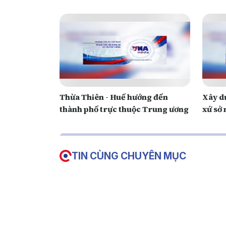
Thừa Thiên - Huế hướng đến
Xây d
thành phố trực thuộc Trung ương
xứ sở
TIN CÙNG CHUYÊN MỤC
Trả 
Tại 
tập v
thôn