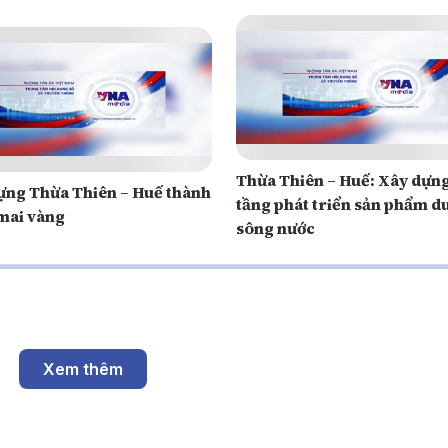
Thừa Thiên – Huế: Xây dựn
ựng Thừa Thiên – Huế thành
tầng phát triển sản phẩm du
 mai vàng
sông nước
lại tên cho các liệt sĩ từ dữ liệu số và giám định ADN
Nghĩa trang Liệt sĩ xã Hòa An, tỉnh Cao Bằng, Ban Chỉ đạo về tìm kiếm
à xác định danh tính hài cốt liệt sĩ tỉnh đang triển khai lấy mẫu và số 
g tin các phần mộ liệt sĩ chưa xác định được thông tin. Đây là cơ sở 