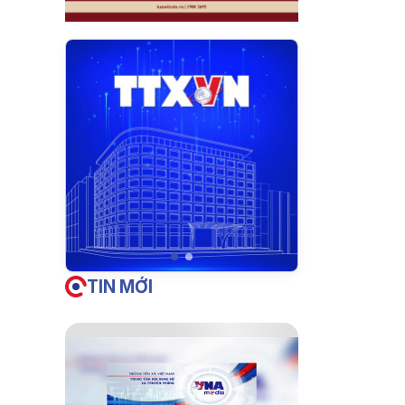
, những
ược
nông,
ang, đời
TIN MỚI
Thọ đang
ớc nguy
hăn
ong quá