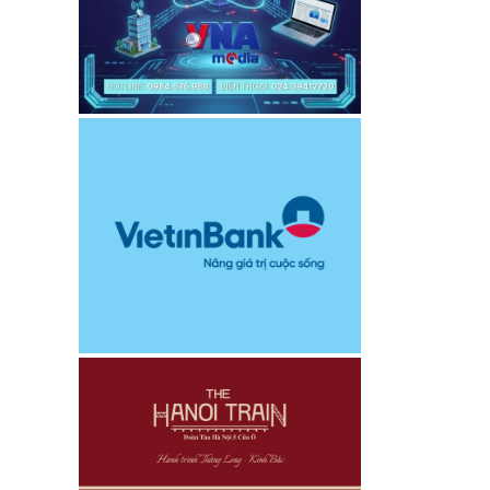
hai mạc
30 năm
ản ánh
hổ biến
 pháp
 nhóm
ứng nhu