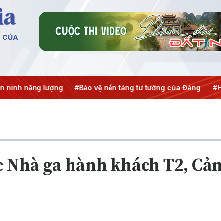
N CỦA
h năng lượng
#Bảo vệ nền tảng tư tưởng của Đảng
#Hội ng
c Nhà ga hành khách T2, C