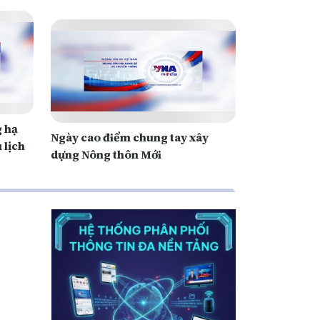
g hạ
Ngày cao điểm chung tay xây
 lịch
dựng Nông thôn Mới
, quy
hóa
phục vụ