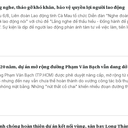
 nghe, tháo gỡ khó khăn, bảo vệ quyền lợi người lao động
u 6/8, Liên đoàn Lao động tỉnh Cà Mau tổ chức Diễn đàn "Nghe đoàn
i lao động nói" với chủ đề "Lắng nghe để thấu hiểu - Đồng hành để 
n". Sự kiện là dịp để người lao động phản ánh tâm tư về việc làm, tiền
ình trạng nợ đọng bảo hiểm xã hội, qua đó lãnh đạo tỉnh và các sở n
tiếp đối thoại, tháo gỡ khó khăn.
 20 năm, dự án mở rộng đường Phạm Văn Bạch vẫn dang dở
g Phạm Văn Bạch (TP.HCM) được phê duyệt nâng cấp, mở rộng từ
 nhưng đến nay vẫn chưa thể hoàn thành do vướng công tác bồi th
 phóng mặt bằng. Những "nút thắt cổ chai" khiến nhiều đoạn đường 
n ùn tắc giao thông vào giờ cao điểm.
nh chóng hoàn thiện dự án kết nối vùng, sân bay Long Thà