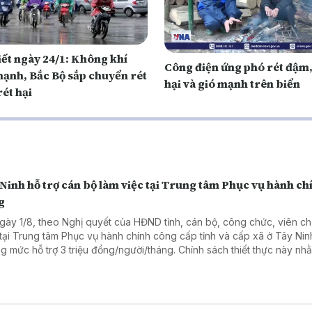
iết ngày 24/1: Không khí
Công điện ứng phó rét đậm,
mạnh, Bắc Bộ sắp chuyển rét
hại và gió mạnh trên biển
ét hại
Ninh hỗ trợ cán bộ làm việc tại Trung tâm Phục vụ hành ch
g
gày 1/8, theo Nghị quyết của HĐND tỉnh, cán bộ, công chức, viên c
 tại Trung tâm Phục vụ hành chính công cấp tỉnh và cấp xã ở Tây Ni
g mức hỗ trợ 3 triệu đồng/người/tháng. Chính sách thiết thực này nh
 viên đội ngũ nhân sự, nâng cao chất lượng phục vụ người dân và 
ệp.