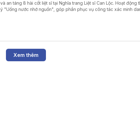
à an táng 8 hài cốt liệt sĩ tại Nghĩa trang Liệt sĩ Can Lộc. Hoạt động 
lý "Uống nước nhớ nguồn", góp phần phục vụ công tác xác minh dan
i ân các anh hùng liệt sĩ đã hy sinh vì Tổ quốc.
Xem thêm