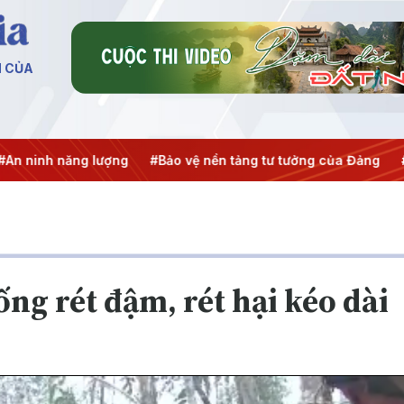
N CỦA
h năng lượng
#Bảo vệ nền tảng tư tưởng của Đảng
#Hội ng
ng rét đậm, rét hại kéo dài