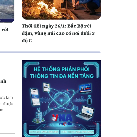
Thời tiết ngày 26/1: Bắc Bộ rét
 rét
đậm, vùng núi cao có nơi dưới 3
độ C
ính
hức làm
nh được
ằm
doanh