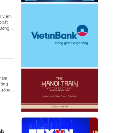
 viên,
phát
 lương
gành
 năm
ường
thường
nh