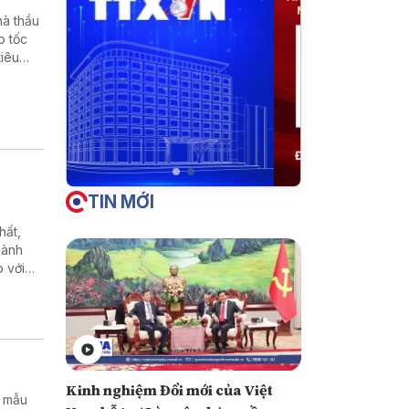
hà thầu
o tốc
iêu
TIN MỚI
hất,
hành
 với
 Quảng
Kinh nghiệm Đổi mới của Việt
y mẫu