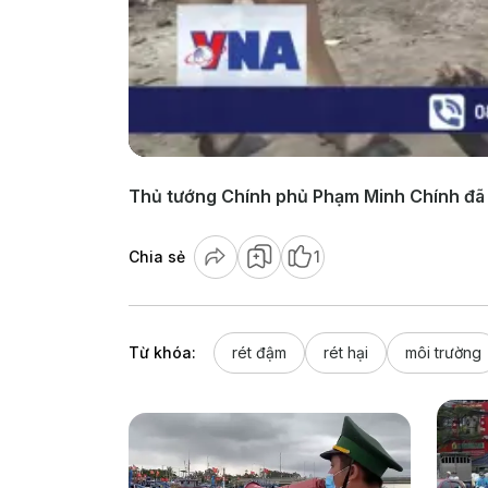
Thủ tướng Chính phủ Phạm Minh Chính đã b
Chia sẻ
1
Từ khóa:
rét đậm
rét hại
môi trường