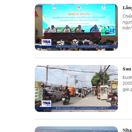
Lắng
Chiề
ngườ
triể
và t
trực 
Sau
Đườn
2005
giải
xuyê
Nha