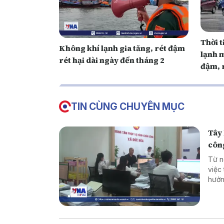
Thời t
Không khí lạnh gia tăng, rét đậm
lạnh 
rét hại dài ngày đến tháng 2
đậm, r
TIN CÙNG CHUYÊN MỤC
Tây 
côn
Từ n
việc
hưởn
động
nghi