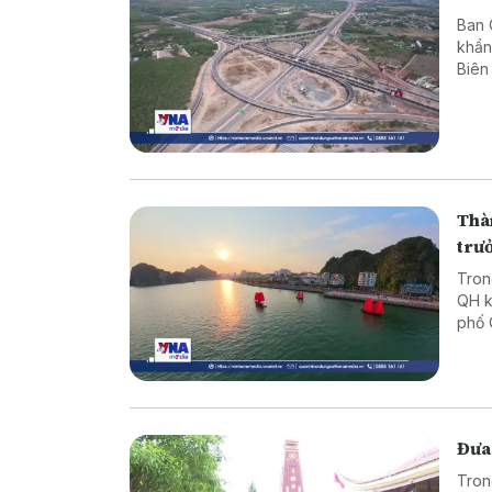
Ban 
khẩn
Biên
đưa 
Thàn
trư
Tron
QH k
phố 
Báo 
Ninh
Đưa
Tron