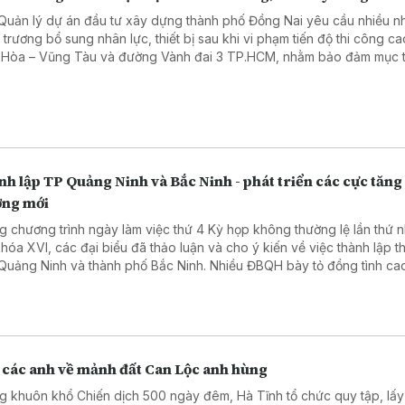
Quản lý dự án đầu tư xây dựng thành phố Đồng Nai yêu cầu nhiều n
 trương bổ sung nhân lực, thiết bị sau khi vi phạm tiến độ thi công ca
 Hòa – Vũng Tàu và đường Vành đai 3 TP.HCM, nhằm bảo đảm mục t
cả hai dự án vào khai thác trong tháng 9/2026.
h lập TP Quảng Ninh và Bắc Ninh - phát triển các cực tăng
ởng mới
g chương trình ngày làm việc thứ 4 Kỳ họp không thường lệ lần thứ n
hóa XVI, các đại biểu đã thảo luận và cho ý kiến về việc thành lập t
Quảng Ninh và thành phố Bắc Ninh. Nhiều ĐBQH bày tỏ đồng tình cao
cáo thẩm tra cũng như Tờ trình của Chính phủ đề xuất thành lập TP
 từ 1/9, thành lập TP Bắc Ninh từ 20/9.
 các anh về mảnh đất Can Lộc anh hùng
g khuôn khổ Chiến dịch 500 ngày đêm, Hà Tĩnh tổ chức quy tập, lấ