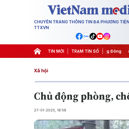
CHUYÊN TRANG THÔNG TIN ĐA PHƯƠNG TIỆ
TTXVN
#Chống khai thác IUU
TIN MỚI
#Căng thẳng Trung Đông
TRẠM TIN SỐ
#An nin
Xã hội
Chủ động phòng, chố
27-01-2025, 18:58