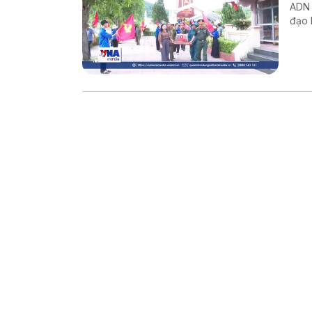
ADN v
đạo 
và tr