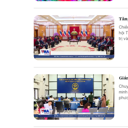
Tăng
Chiề
hội 
trị 
song
Giám
Chuy
minh
phươ
tục 
ấy t
tiêu
khai