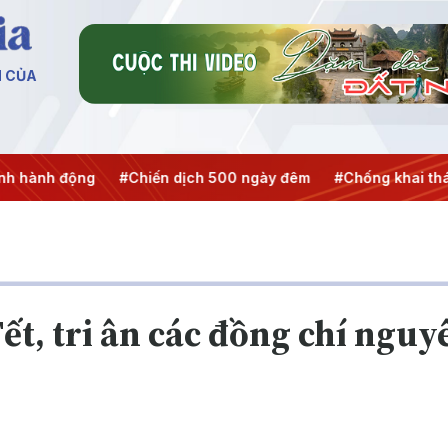
N CỦA
Chiến dịch 500 ngày đêm
#Chống khai thác IUU
#Căng th
ết, tri ân các đồng chí ngu