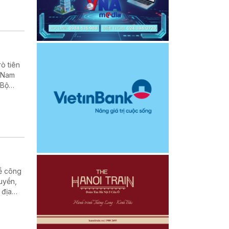
rò tiên
t Nam
 Bộ
về công
uyền,
 địa