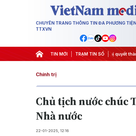
CHUYÊN TRANG THÔNG TIN ĐA PHƯƠNG TIỆ
TTXVN
ơng 3
#APEC 2027
#Đưa Nghị quyết thành hành động
TIN MỚI
TRẠM TIN SỐ
#
Chính trị
Chủ tịch nước chúc T
Nhà nước
22-01-2025, 12:16