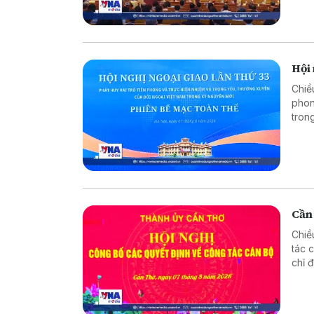
Hội 
Chiề
phon
tron
trưở
Cần
Chiề
tác 
chỉ 
phươ