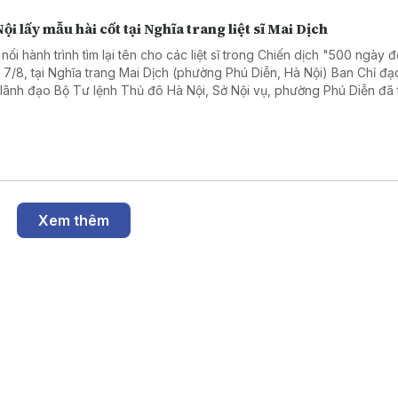
ội lấy mẫu hài cốt tại Nghĩa trang liệt sĩ Mai Dịch
 nối hành trình tìm lại tên cho các liệt sĩ trong Chiến dịch "500 ngày 
 7/8, tại Nghĩa trang Mai Dịch (phường Phú Diễn, Hà Nội) Ban Chỉ đạ
 lãnh đạo Bộ Tư lệnh Thủ đô Hà Nội, Sở Nội vụ, phường Phú Diễn đã
 dâng hương và triển khai lấy mẫu hài cốt liệt sĩ chưa xác định được 
Xem thêm