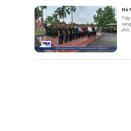
Hà N
Tiếp
sáng
phố;
kính
tin.