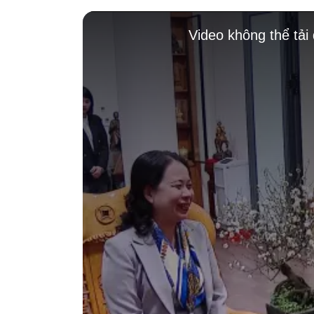
This
is
Video không thể tải
a
modal
window.