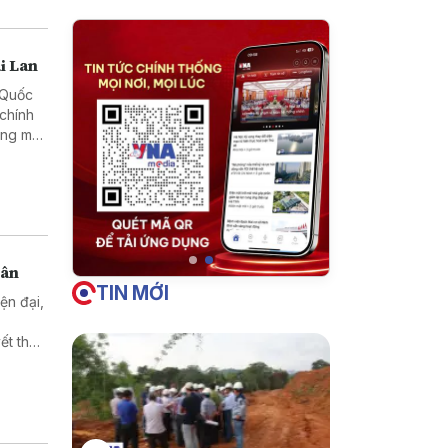
i Lan
h Quốc
 chính
ơng mại
dân
TIN MỚI
ện đại,
ết thủ
t quả
 là mục
i triển