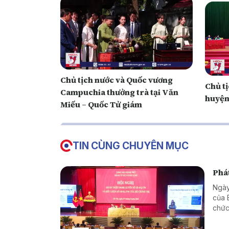
Chủ tịch nước và Quốc vương
Chủ tị
Campuchia thưởng trà tại Văn
huyện
Miếu – Quốc Tử giám
TIN CÙNG CHUYÊN MỤC
Phát
Ngày
của 
chức
giao