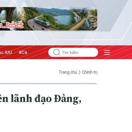
ẳng Trung Đông
#An ninh năng lượng
#Bảo vệ nền tảng tư
Trang chủ
Chính trị
yên lãnh đạo Đảng,