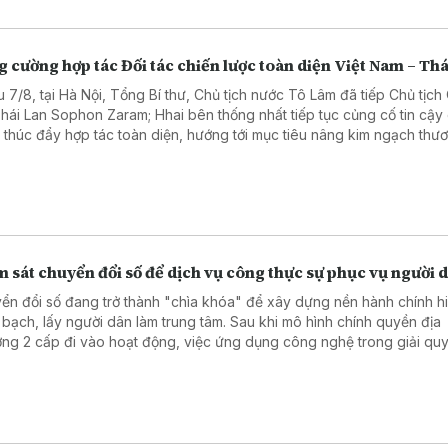
 cường hợp tác Đối tác chiến lược toàn diện Việt Nam – Thá
u 7/8, tại Hà Nội, Tổng Bí thư, Chủ tịch nước Tô Lâm đã tiếp Chủ tịc
Thái Lan Sophon Zaram; Hhai bên thống nhất tiếp tục củng cố tin cậy
và thúc đẩy hợp tác toàn diện, hướng tới mục tiêu nâng kim ngạch thư
 phương lên 25 tỷ USD.
 sát chuyển đổi số để dịch vụ công thực sự phục vụ người 
ển đổi số đang trở thành "chìa khóa" để xây dựng nền hành chính hi
 bạch, lấy người dân làm trung tâm. Sau khi mô hình chính quyền địa
ng 2 cấp đi vào hoạt động, việc ứng dụng công nghệ trong giải quy
hành chính đã có nhiều chuyển biến tích cực. Tuy nhiên, để những kế
hực sự bền vững, cần nhìn thẳng vào những hạn chế tồn tại. Đó cũng
 của chương trình giám sát do Ủy ban MTTQ Việt Nam thành phố Hà Nộ
 tại 5 xã, phường trên địa bàn.