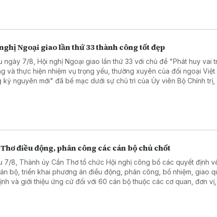
nghị Ngoại giao lần thứ 33 thành công tốt đẹp
u ngày 7/8, Hội nghị Ngoại giao lần thứ 33 với chủ đề "Phát huy vai t
g và thực hiện nhiệm vụ trọng yếu, thường xuyên của đối ngoại Việ
g kỷ nguyên mới" đã bế mạc dưới sự chủ trì của Ủy viên Bộ Chính trị,
ng Bộ Ngoại giao Lê Hoài Trung.
 Thơ điều động, phân công các cán bộ chủ chốt
u 7/8, Thành ủy Cần Thơ tổ chức Hội nghị công bố các quyết định 
cán bộ, triển khai phương án điều động, phân công, bổ nhiệm, giao q
định và giới thiệu ứng cử đối với 60 cán bộ thuộc các cơ quan, đơn vị,
ng của thành phố.