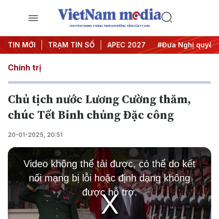
CHUYÊN TRANG THÔNG TIN ĐA PHƯƠNG TIỆN CỦA TTXVN
Hội nghị Trung ương 3
TIN MỚI
TRẠM TIN SỐ
#APEC 2027
#Đưa Nghị quyết thà
Chính trị
Chủ tịch nước Lương Cường thăm,
chúc Tết Binh chủng Đặc công
20-01-2025, 20:51
This
is
Video không thể tải được, có thể do kết
a
modal
nối mạng bị lỗi hoặc định dạng không
window.
được hỗ trợ.