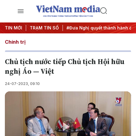
CHUYÊN TRANG THÔNG TIN ĐA PHƯƠNG TIỆN CỦA TTXVN
g ương 3
TIN MỚI
#APEC 2027
TRẠM TIN SỐ
#Đưa Nghị quyết thành hành động
Chính trị
Chủ tịch nước tiếp Chủ tịch Hội hữu
nghị Áo — Việt
24-07-2023, 09:10