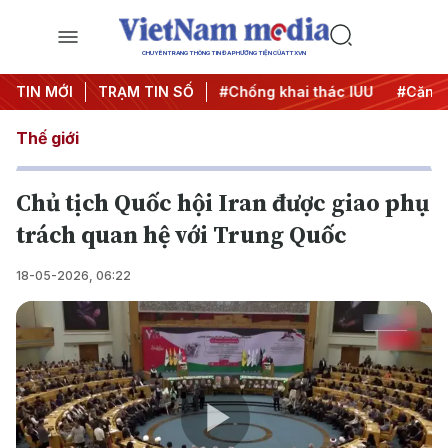
CHUYÊN TRANG THÔNG TIN ĐA PHƯƠNG TIỆN CỦA TTXVN
#Chiến dịch 500 ngày đêm
TIN MỚI
TRẠM TIN SỐ
#Chống khai thác IUU
#Căng t
Thế giới
Chủ tịch Quốc hội Iran được giao phụ
trách quan hệ với Trung Quốc
18-05-2026, 06:22