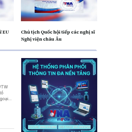
sứ EU
Chủ tịch Quốc hội tiếp các nghị sĩ
Nghị viện châu Âu
Q/TW
tổ
Ngoại