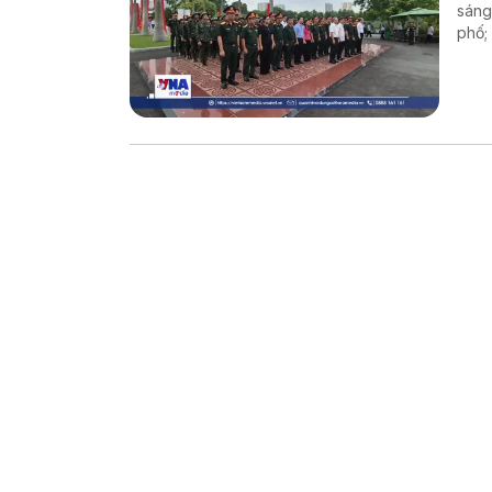
sáng
phố;
kính
tin.