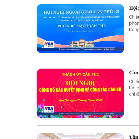
Hội 
Chiề
phon
tron
trưở
Cần
Chiề
tác 
chỉ 
phươ
Tăng