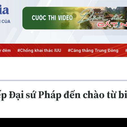
N CỦA
hống khai thác IUU
#Căng thẳng Trung Đông
#An ninh nă
ếp Đại sứ Pháp đến chào từ b