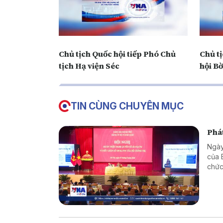
Chủ tịch Quốc hội tiếp Phó Chủ
Chủ tị
tịch Hạ viện Séc
hội B
TIN CÙNG CHUYÊN MỤC
Phát
Ngày
của 
chức
giao