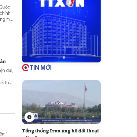
h Quốc
 chính
ơng mại
dân
TIN MỚI
ện đại,
ết thủ
t quả
 là mục
i triển
Tổng thống Iran ủng hộ đối thoại
đêm"