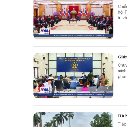
Chiề
hội 
trị 
song
Giám
Chuy
minh
phươ
tục 
ấy t
tiêu
khai
Hà N
Tiếp