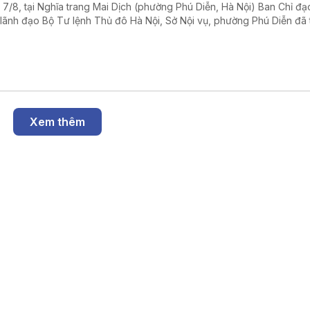
 7/8, tại Nghĩa trang Mai Dịch (phường Phú Diễn, Hà Nội) Ban Chỉ đạ
 lãnh đạo Bộ Tư lệnh Thủ đô Hà Nội, Sở Nội vụ, phường Phú Diễn đã
 dâng hương và triển khai lấy mẫu hài cốt liệt sĩ chưa xác định được 
Xem thêm