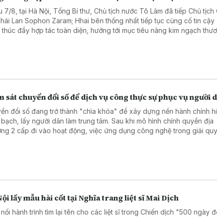
u 7/8, tại Hà Nội, Tổng Bí thư, Chủ tịch nước Tô Lâm đã tiếp Chủ tịc
Thái Lan Sophon Zaram; Hhai bên thống nhất tiếp tục củng cố tin cậy
và thúc đẩy hợp tác toàn diện, hướng tới mục tiêu nâng kim ngạch thư
 phương lên 25 tỷ USD.
 sát chuyển đổi số để dịch vụ công thực sự phục vụ người 
ển đổi số đang trở thành "chìa khóa" để xây dựng nền hành chính hi
 bạch, lấy người dân làm trung tâm. Sau khi mô hình chính quyền địa
ng 2 cấp đi vào hoạt động, việc ứng dụng công nghệ trong giải quy
hành chính đã có nhiều chuyển biến tích cực. Tuy nhiên, để những kế
hực sự bền vững, cần nhìn thẳng vào những hạn chế tồn tại. Đó cũng
 của chương trình giám sát do Ủy ban MTTQ Việt Nam thành phố Hà Nộ
 tại 5 xã, phường trên địa bàn.
ội lấy mẫu hài cốt tại Nghĩa trang liệt sĩ Mai Dịch
 nối hành trình tìm lại tên cho các liệt sĩ trong Chiến dịch "500 ngày 