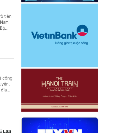
rò tiên
t Nam
 Bộ
về công
uyền,
 địa
i Lan