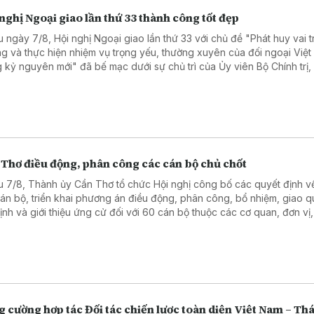
nghị Ngoại giao lần thứ 33 thành công tốt đẹp
u ngày 7/8, Hội nghị Ngoại giao lần thứ 33 với chủ đề "Phát huy vai t
g và thực hiện nhiệm vụ trọng yếu, thường xuyên của đối ngoại Việ
g kỷ nguyên mới" đã bế mạc dưới sự chủ trì của Ủy viên Bộ Chính trị,
ng Bộ Ngoại giao Lê Hoài Trung.
 Thơ điều động, phân công các cán bộ chủ chốt
u 7/8, Thành ủy Cần Thơ tổ chức Hội nghị công bố các quyết định 
cán bộ, triển khai phương án điều động, phân công, bổ nhiệm, giao q
định và giới thiệu ứng cử đối với 60 cán bộ thuộc các cơ quan, đơn vị,
ng của thành phố.
 cường hợp tác Đối tác chiến lược toàn diện Việt Nam – Thá