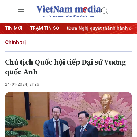
CHUYÊN TRANG THÔNG TIN ĐA PHƯƠNG TIỆN CỦA TTXVN
ng 3
TIN MỚI
#APEC 2027
TRẠM TIN SỐ
#Đưa Nghị quyết thành hành động
#C
Chính trị
Chủ tịch Quốc hội tiếp Đại sứ Vương
quốc Anh
24-01-2024, 21:26