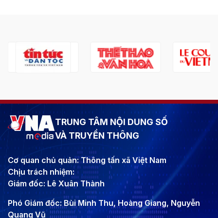
TRUNG TÂM NỘI DUNG SỐ
VÀ TRUYỀN THÔNG
Cơ quan chủ quản: Thông tấn xã Việt Nam
Chịu trách nhiệm:
Giám đốc: Lê Xuân Thành
Phó Giám đốc: Bùi Minh Thu, Hoàng Giang, Nguyễn
Quang Vũ