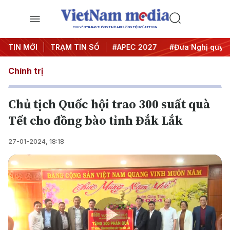
CHUYÊN TRANG THÔNG TIN ĐA PHƯƠNG TIỆN CỦA TTXVN
#Hội nghị Trung ương 3
TIN MỚI
TRẠM TIN SỐ
#APEC 2027
#Đưa Nghị quyết t
Chính trị
Chủ tịch Quốc hội trao 300 suất quà
Tết cho đồng bào tỉnh Đắk Lắk
27-01-2024, 18:18