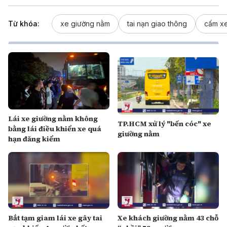
Từ khóa:
xe giường nằm
tai nạn giao thông
cấm x
Lái xe giường nằm không
TP.HCM xử lý "bến cóc" xe
bằng lái điều khiển xe quá
giường nằm
hạn đăng kiểm
Bắt tạm giam lái xe gây tai
Xe khách giường nằm 43 chỗ