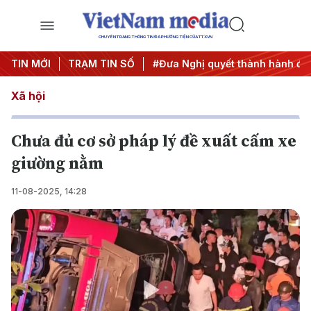
CHUYÊN TRANG THÔNG TIN ĐA PHƯƠNG TIỆN CỦA TTXVN
rung ương 3
TIN MỚI
TRẠM TIN SỐ
#APEC 2027
#Đưa Nghị quyết thành hành độ
Xã hội
Chưa đủ cơ sở pháp lý đề xuất cấm xe
giường nằm
11-08-2025, 14:28