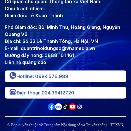
Cơ quan chủ quản: Thông tấn xã Việt Nam
Chịu trách nhiệm:
Giám đốc: Lê Xuân Thành
Phó Giám đốc: Bùi Minh Thu, Hoàng Giang, Nguyễn
Quang Vũ
Địa chỉ: Số 33 Lê Thánh Tông, Hà Nội, VN
E-mail: quantrinoidungso@vnamedia.vn
Đường dây nóng: 0888 161 161
Liên hệ quảng cáo
Hotline: 0984.576.988
Điện thoại: 024.39412720
© Bản quyền thuộc về Trung tâm Nội dung số và Truyền thông - TTXVN,