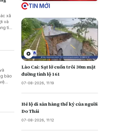
TIN MỚI
các xã
ợi và
ng tích
Lào Cai: Sạt lở cuốn trôi 30m mặt
 và
đường tỉnh lộ 161
ng bào
 vệ
07-08-2026, 11:19
Hé lộ di sản hàng thế kỷ của người
Do Thái
07-08-2026, 11:12