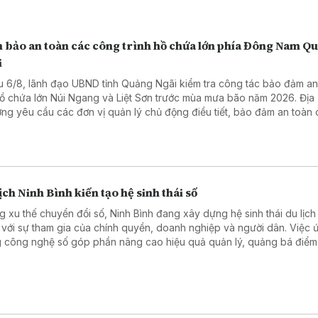
 bảo an toàn các công trình hồ chứa lớn phía Đông Nam Q
i
u 6/8, lãnh đạo UBND tỉnh Quảng Ngãi kiểm tra công tác bảo đảm an
hồ chứa lớn Núi Ngang và Liệt Sơn trước mùa mưa bão năm 2026. Địa
ng yêu cầu các đơn vị quản lý chủ động điều tiết, bảo đảm an toàn
h và ứng phó hiệu quả với các tình huống mưa lũ.
ịch Ninh Bình kiến tạo hệ sinh thái số
g xu thế chuyển đổi số, Ninh Bình đang xây dựng hệ sinh thái du lịch
 với sự tham gia của chính quyền, doanh nghiệp và người dân. Việc 
 công nghệ số góp phần nâng cao hiệu quả quản lý, quảng bá điểm
ang đến trải nghiệm thuận tiện hơn cho du khách.