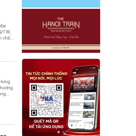
đại
NQ/TW,
n chất
(Hưng
 Thương
ăng
u hút
n địa
ùng