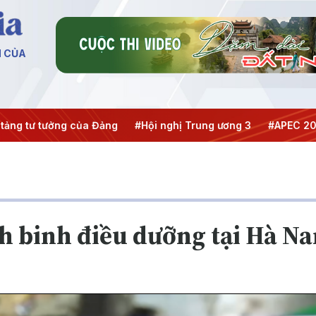
N CỦA
 của Đảng
#Hội nghị Trung ương 3
#APEC 2027
#Đưa Ng
h binh điều dưỡng tại Hà N