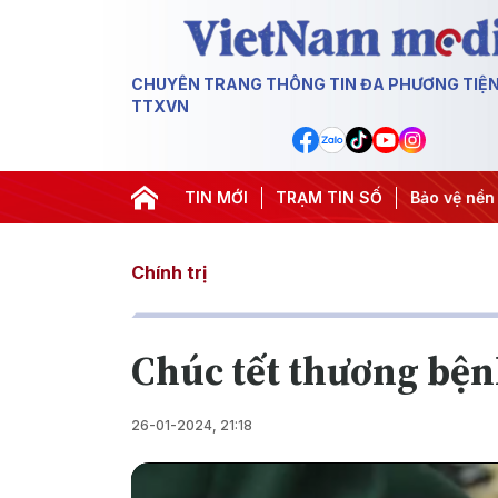
CHUYÊN TRANG THÔNG TIN ĐA PHƯƠNG TIỆ
TTXVN
rung Đông
#An ninh năng lượng
TIN MỚI
TRẠM TIN SỐ
#Bảo vệ nền tảng tư tưởng
Chính trị
Chúc tết thương bện
26-01-2024, 21:18