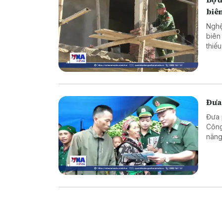
biên
Nghệ
biên
thiế
cực 
Đưa
Đưa 
Công
nâng
vững