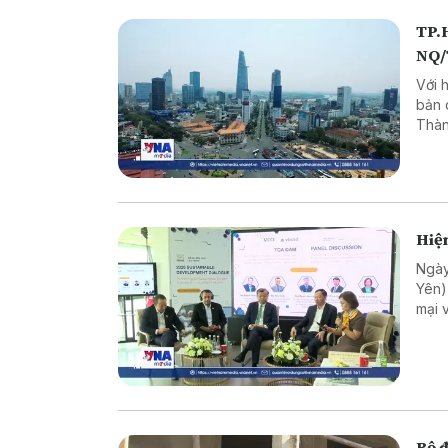
TP.H
NQ
Với 
bản 
Thàn
lượn
Hiện
Ngày
Yên)
mại 
trưở
sự t
phươ
Bộ 