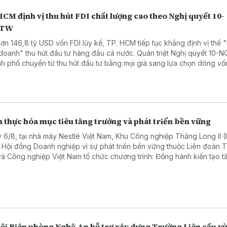
CM định vị thu hút FDI chất lượng cao theo Nghị quyết 10-
/TW
hơn 146,8 tỷ USD vốn FDI lũy kế, TP. HCM tiếp tục khẳng định vị thế "
doanh" thu hút đầu tư hàng đầu cả nước. Quán triệt Nghị quyết 10-
h phố chuyển từ thu hút đầu tư bằng mọi giá sang lựa chọn dòng vố
g cao, hướng tới phát triển xanh, số và bền vững.
 thực hóa mục tiêu tăng trưởng và phát triển bền vững
 6/8, tại nhà máy Nestlé Việt Nam, Khu Công nghiệp Thăng Long II 
 Hội đồng Doanh nghiệp vì sự phát triển bền vững thuộc Liên đoàn
và Công nghiệp Việt Nam tổ chức chương trình: Đồng hành kiến tạo t
ng bền vững: Doanh nghiệp – Địa phương – Quốc gia. Chương trình th
ham gia của hơn 50 đại biểu, diễn giả đến từ các cơ quan chính quyề
ng, doanh nghiệp trong và ngoài tỉnh Hưng Yên.
đội Biên phòng Nghệ An hỗ trợ xây dựng Trường Liên cấp v