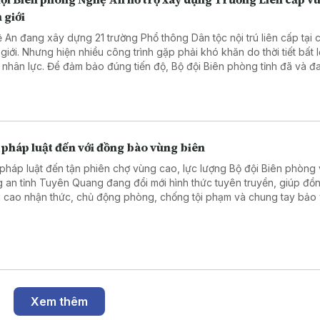
 giới
 An đang xây dựng 21 trường Phổ thông Dân tộc nội trú liên cấp tại 
 giới. Nhưng hiện nhiều công trình gặp phải khó khăn do thời tiết bất l
u nhân lực. Để đảm bảo đúng tiến độ, Bộ đội Biên phòng tỉnh đã và đa
hỗ trợ bằng các hành động thiết thực.
 pháp luật đến với đồng bào vùng biên
pháp luật đến tận phiên chợ vùng cao, lực lượng Bộ đội Biên phòng
 an tỉnh Tuyên Quang đang đổi mới hình thức tuyên truyền, giúp đồ
 cao nhận thức, chủ động phòng, chống tội phạm và chung tay bảo
 chắc an ninh, trật tự khu vực biên giới.
Xem thêm