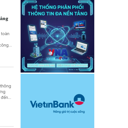
uảng
 toàn
 công
 thông
ứng
 đến