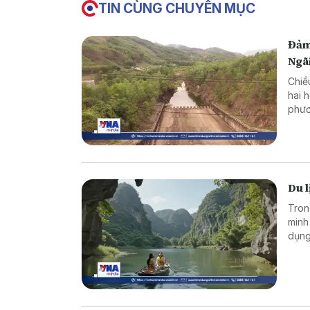
TIN CÙNG CHUYÊN MỤC
Đảm
Ngã
Chiề
hai 
phươ
trìn
Du l
Tron
minh
dụng
và m