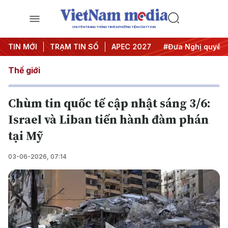
CHUYÊN TRANG THÔNG TIN ĐA PHƯƠNG TIỆN CỦA TTXVN
#Hội nghị Trung ương 3
TIN MỚI
TRẠM TIN SỐ
#APEC 2027
#Đưa Nghị quyết thà
Thế giới
Chùm tin quốc tế cập nhật sáng 3/6:
Israel và Liban tiến hành đàm phán
tại Mỹ
03-06-2026, 07:14